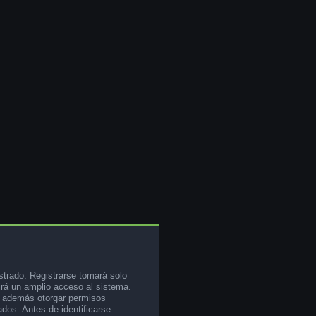
strado. Registrarse tomará solo
rá un amplio acceso al sistema.
e además otorgar permisos
ados. Antes de identificarse