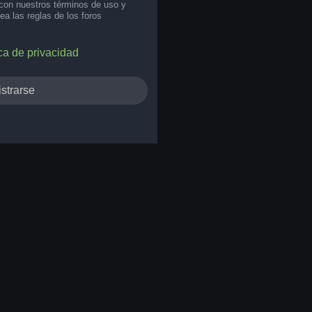
 con nuestros términos de uso y
lea las reglas de los foros
ica de privacidad
strarse