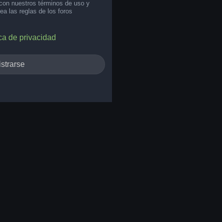
 con nuestros términos de uso y
lea las reglas de los foros
ica de privacidad
strarse