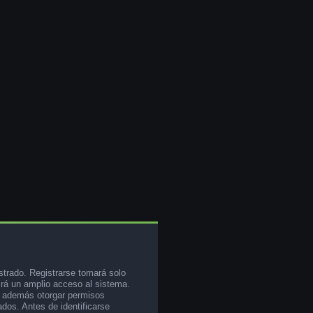
strado. Registrarse tomará solo
rá un amplio acceso al sistema.
e además otorgar permisos
ados. Antes de identificarse