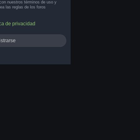
 con nuestros términos de uso y
lea las reglas de los foros
ica de privacidad
strarse