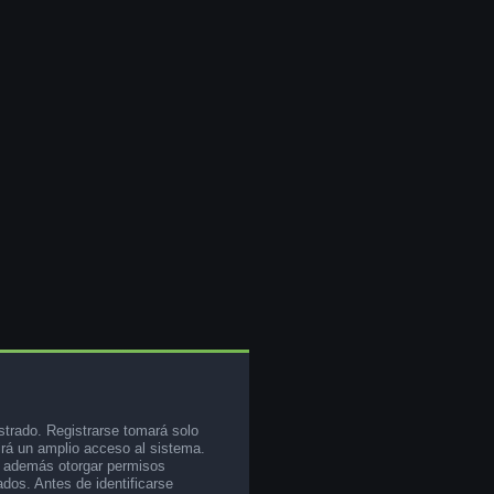
strado. Registrarse tomará solo
rá un amplio acceso al sistema.
e además otorgar permisos
ados. Antes de identificarse