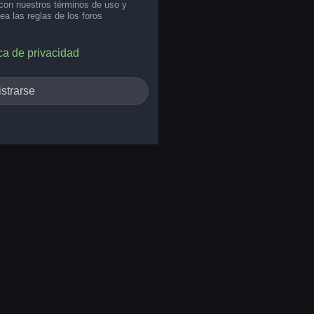
 con nuestros términos de uso y
lea las reglas de los foros
ica de privacidad
strarse