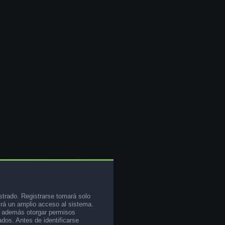
strado. Registrarse tomará solo
rá un amplio acceso al sistema.
e además otorgar permisos
ados. Antes de identificarse