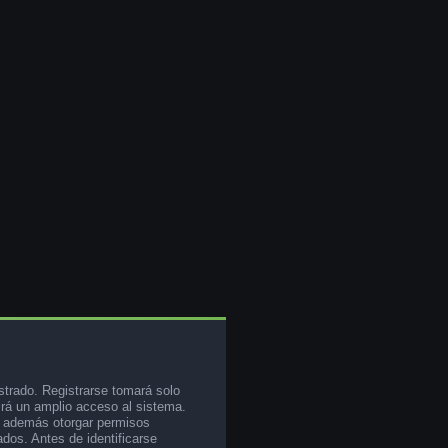
strado. Registrarse tomará solo
rá un amplio acceso al sistema.
e además otorgar permisos
ados. Antes de identificarse