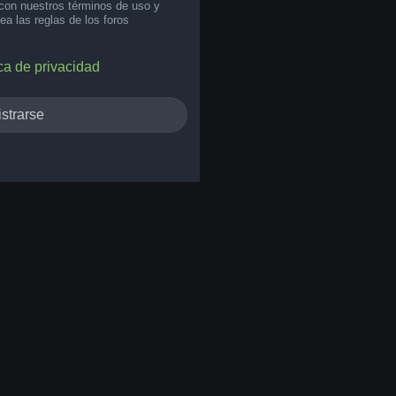
 con nuestros términos de uso y
lea las reglas de los foros
ica de privacidad
strarse