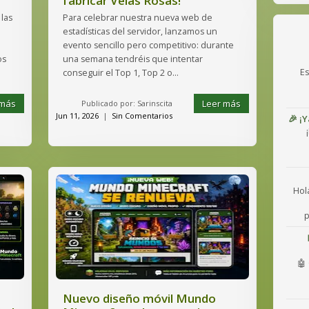
fabricar Velas Rosas!
las
Para celebrar nuestra nueva web de
estadísticas del servidor, lanzamos un
evento sencillo pero competitivo: durante
os
una semana tendréis que intentar
Es
conseguir el Top 1, Top 2 o...
 más
Leer más
Publicado por: Sarinscita
Jun 11, 2026
|
Sin Comentarios
🎉 ¡
Hol
p
🤖 
Nuevo diseño móvil Mundo