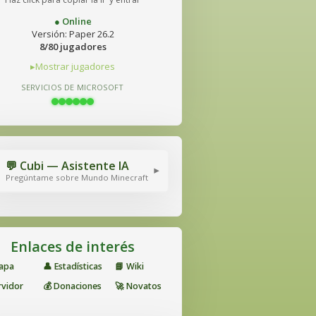
● Online
Versión: Paper 26.2
8/80 jugadores
Mostrar jugadores
SERVICIOS DE MICROSOFT
💬 Cubi — Asistente IA
▾
Pregúntame sobre Mundo Minecraft
Enlaces de interés
Mapa
👤 Estadísticas
📘 Wiki
rvidor
💰 Donaciones
🚀 Novatos