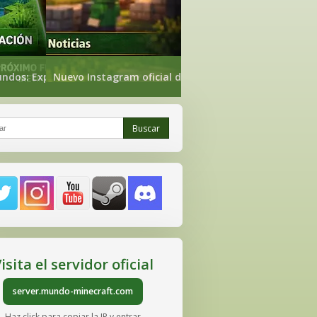
nueva web de estadísticas ya
undos: Exploración, Nether Exploración y The End
Nuevo Instagram oficial de Mundo-Minecraft
Buscar
r
isita el servidor oficial
server.mundo-minecraft.com
Haz click para copiar la IP y entrar