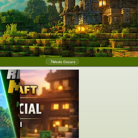
☽
Modo Oscuro