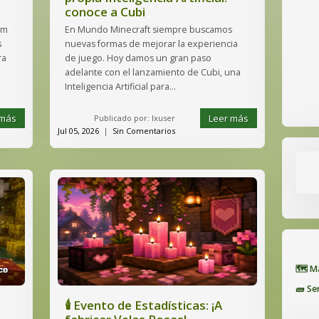
conoce a Cubi
om
En Mundo Minecraft siempre buscamos
s
nuevas formas de mejorar la experiencia
ra
de juego. Hoy damos un gran paso
adelante con el lanzamiento de Cubi, una
Inteligencia Artificial para...
 más
Leer más
Publicado por: lxuser
Jul 05, 2026
|
Sin Comentarios
🗺️ 
🧱 Se
🕯️ Evento de Estadísticas: ¡A