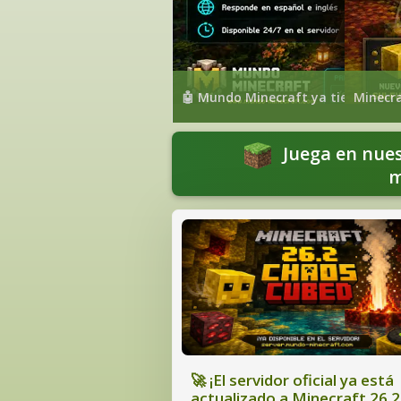
🤖 Mundo Minecraft ya tiene su prop
Minecra
Juega en nue
m
🚀 ¡El servidor oficial ya está
actualizado a Minecraft 26.2