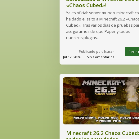
«Chaos Cubed»!
Ya es oficial: server.mundo-minecraft.c
ha dado el salto a Minecraft 26.2 «Chao
Cubed». Tras varios días de pruebas pa
asegurarnos de que Paper y todos
nuestros plugins...
Leer
Publicado por: lxuser
Jul 12, 2026
|
Sin Comentarios
Minecraft 26.2 Chaos Cubed: