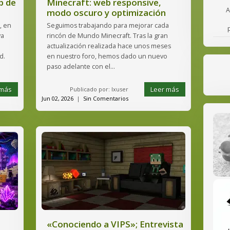
b de
Minecraft: web responsive,
A
modo oscuro y optimización
, en
Seguimos trabajando para mejorar cada
va
rincón de Mundo Minecraft. Tras la gran
actualización realizada hace unos meses
d.
en nuestro foro, hemos dado un nuevo
paso adelante con el...
 más
Leer más
Publicado por: lxuser
Jun 02, 2026
|
Sin Comentarios
«Conociendo a VIPS»; Entrevista