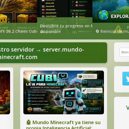
Descubre tu progreso en Mundo-Minecraft: 
ia Inteligencia Artificial: conoce a Cubi
ft 26.2 Chaos Cubed: todas las novedades
disponible
🔄 Reinicio de m
stro servidor →
server.mundo-
Busca
inecraft.com
V
🤖 Mundo Minecraft ya tiene su
propia Inteligencia Artificial: