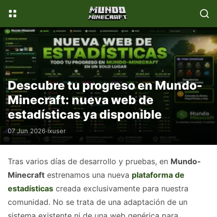
📚
💎
WikiMinecraft
Donaciones
Descubre tu progreso en Mundo-
Minecraft: nueva web de
estadísticas ya disponible
07 Jun 2026
·
lxuser
Tras varios días de desarrollo y pruebas, en
Mundo-
Minecraft
estrenamos una nueva
plataforma de
estadísticas
creada exclusivamente para nuestra
comunidad. No se trata de una adaptación de un
sistema existente ni de una web genérica para