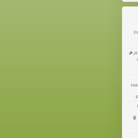
Es
🎉 ¡
Hol
p
🤖 