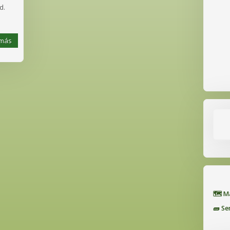
d.
 más
🗺️ 
🧱 Se