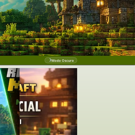
☽
Modo Oscuro