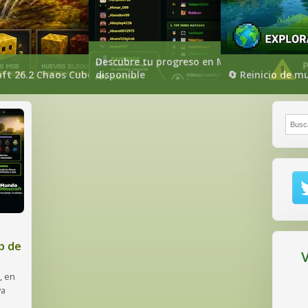
Descubre tu progreso en Mundo-Minecraft: 
ia Inteligencia Artificial: conoce a Cubi
ft 26.2 Chaos Cubed: todas las novedades
disponible
🔄 Reinicio de m
Busca
b de
V
, en
va