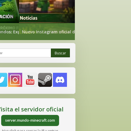
nueva web de estadísticas ya
undos: Exploración, Nether Exploración y The End
Nuevo Instagram oficial de Mundo-Minecraft
Buscar
r
isita el servidor oficial
server.mundo-minecraft.com
Haz click para copiar la IP y entrar