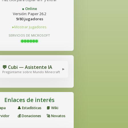
● Online
Versión: Paper 26.2
9/80 jugadores
Mostrar jugadores
SERVICIOS DE MICROSOFT
💬 Cubi — Asistente IA
▾
Pregúntame sobre Mundo Minecraft
Enlaces de interés
Mapa
👤 Estadísticas
📘 Wiki
rvidor
💰 Donaciones
🚀 Novatos