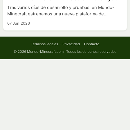
disponible
Tras varios días de desarrollo y pruebas, en Mundo-
Minecraft estrenamos una nueva plataforma de…
07 Jun 2026
Términos legales
·
Privacidad
·
Contacto
© 2026 Mundo-Minecraft.com · Todos los derechos reservados