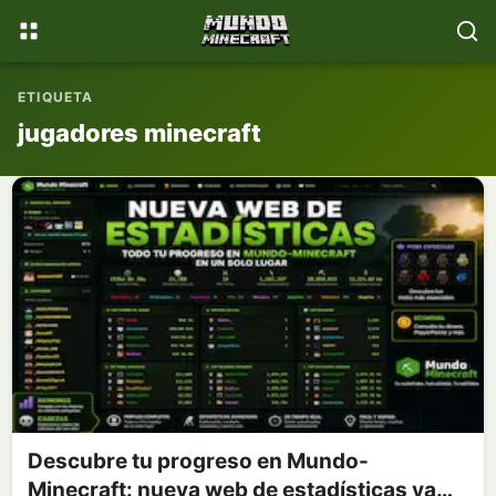
📚
💎
WikiMinecraft
Donaciones
ETIQUETA
jugadores minecraft
Descubre tu progreso en Mundo-
Minecraft: nueva web de estadísticas ya