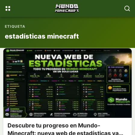
📚
💎
WikiMinecraft
Donaciones
ETIQUETA
estadísticas minecraft
Descubre tu progreso en Mundo-
Minecraft: nueva web de estadísticas ya