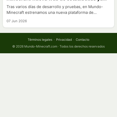
disponible
Tras varios días de desarrollo y pruebas, en Mundo-
Minecraft estrenamos una nueva plataforma de…
07 Jun 2026
Términos legales
·
Privacidad
·
Contacto
© 2026 Mundo-Minecraft.com · Todos los derechos reservados