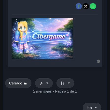
A
r
r
i
b
a
Cerrado
2 mensajes • Página
1
de
1
Ir a