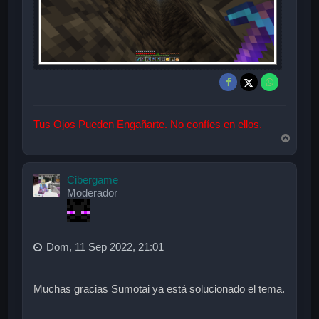
Tus Ojos Pueden Engañarte. No confíes en ellos.
A
r
r
i
Cibergame
b
Moderador
a
Dom, 11 Sep 2022, 21:01
Muchas gracias Sumotai ya está solucionado el tema.