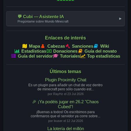
💬 Cubi — Asistente IA
▾
Pregúntame sobre Mundo Minecraft
Enlaces de interés
Mapa
Cabezas
Sanciones
Wiki
Estadísticas
Donaciones
Guía del novato
Guía del servidor
Tutoriales
Top estadísticas
Últimos temas
Plugin Proximity Chat
Es un plugin para añadir un chat de voz dentro
de minecraft pero sólo cuando est...
por RayHz el 23 Jul 2026
🎉 ¡Ya podéis jugar en 26.2 "Chaos
Cubed"!
¡Buenas a todos! Os escribimos para
confirmaros que el servidor ya corre sobre...
por lxuser el 12 Jul 2026
La lotería del millón