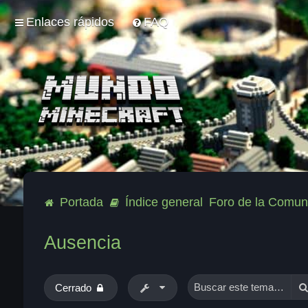
Enlaces rápidos
FAQ
Portada
Índice general
Foro de la Comun
Ausencia
Cerrado