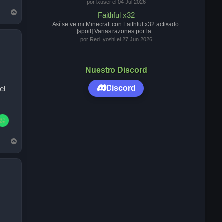
por lxuser el 04 Jul 2026
A
Faithful x32
r
Así se ve mi Minecraft con Faithful x32 activado:
r
[spoil] Varias razones por la...
i
por Red_yoshi el 27 Jun 2026
b
a
Nuestro Discord
Discord
el
A
r
r
i
b
a