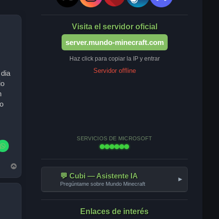
Visita el servidor oficial
server.mundo-minecraft.com
Haz click para copiar la IP y entrar
,
Servidor offline
dia
io
n
o
SERVICIOS DE MICROSOFT
A
r
💬 Cubi — Asistente IA
▾
r
Pregúntame sobre Mundo Minecraft
i
b
a
Enlaces de interés