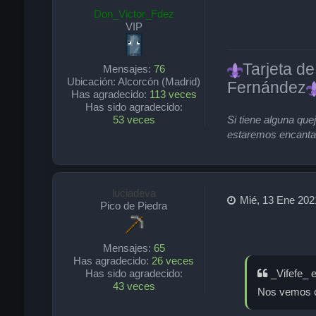
Don_Victor_Fdez
VIP
Tarjeta de
Mensajes:
76
Ubicación:
Alcorcón (Madrid)
Fernández
Has agradecido:
113 veces
Has sido agradecido:
53 veces
Si tiene alguna qu
estaremos encantad
luciadeva
Mié, 13 Ene 202
Pico de Piedra
Mensajes:
65
Has agradecido:
26 veces
Has sido agradecido:
_Vifefe_ e
43 veces
Nos vemos 