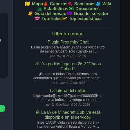
Mapa
Cabezas
Sanciones
Wiki
Estadísticas
Donaciones
Guía del novato
Guía del servidor
Tutoriales
Top estadísticas
Últimos temas
s
Plugin Proximity Chat
Es un plugin para añadir un chat de voz dentro
de minecraft pero sólo cuando est...
por RayHz el 23 Jul 2026
🎉 ¡Ya podéis jugar en 26.2 "Chaos
Cubed"!
¡Buenas a todos! Os escribimos para
confirmaros que el servidor ya corre sobre...
por lxuser el 12 Jul 2026
La lotería del millón
[align=center][size=150][color=#008000]Hola
de nuevo a todos, hoy vengo con una ...
por El_Coeilleitor el 06 Jul 2026
🤖 La IA de Minecraft Cubi ya está
disponible en el servidor!
[size=150]🤖 Cubi ya está disponible: la
Inteligencia Artificial llega a Mundo Mi...