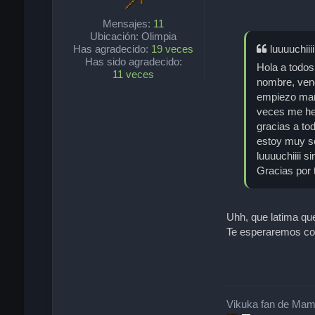
Mensajes:
11
Ubicación:
Olimpia
Has agradecido:
19 veces
luuuuchiiii
Has sido agradecido:
Hola a todo
11 veces
nombre, veng
empiezo maña
veces me hec
gracias a to
estoy muy se
luuuuchiiii s
Gracias por
Uhh, que latima qu
Te esperaremos con
Vikuka fan de Mam