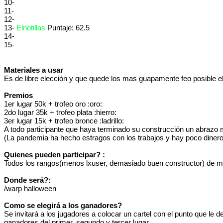
10-
11-
12-
13-
Elnotillas
Puntaje: 62.5
14-
15-
Materiales a usar
Es de libre elección y que quede los mas guapamente feo posible e
Premios
1er lugar 50k + trofeo oro :oro:
2do lugar 35k + trofeo plata :hierro:
3er lugar 15k + trofeo bronce :ladrillo:
A todo participante que haya terminado su construcción un abrazo 
(La pandemia ha hecho estragos con los trabajos y hay poco diner
Quienes pueden participar? :
Todos los rangos(menos lxuser, demasiado buen constructor) de m
Donde será?:
/warp halloween
Como se elegirá a los ganadores?
Se invitará a los jugadores a colocar un cartel con el punto que le 
ganadores del primer, segundo y tercer lugar.