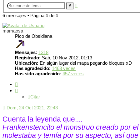
Búsqueda
Buscar
avanzada
6 mensajes • Página
1
de
1
mamaosa
Pico de Obsidiana
Mensajes:
1318
Registrado:
Sab, 10 Nov 2012, 01:13
Ubicación:
En algún lugar del mapa pegando bloques xD
Has agradecido:
1463 veces
Has sido agradecido:
457 veces
Citar
Citar
Dom, 24 Oct 2021, 22:43
Cuenta la leyenda que....
Frankenstencito el monstruo creado por el 
molestaba y temía por su aspecto, así que u