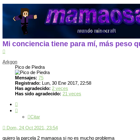
Mi conciencia tiene para mí, más peso q
Arriba
Arkgon
Pico de Piedra
Mensajes:
75
Registrado:
Lun, 30 Ene 2017, 22:58
Has agradecido:
2 veces
Has sido agradecido:
21 veces
Citar
Citar
Dom, 24 Oct 2021, 23:54
quiero la parcela 2 mamaosa si no es mucho problema