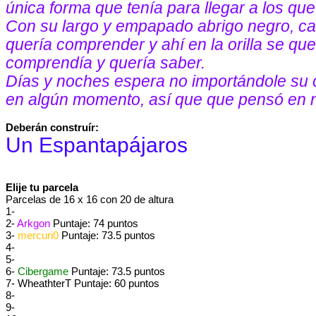
única forma que tenía para llegar a los qu
Con su largo y empapado abrigo negro, cami
quería comprender y ahí en la orilla se qu
comprendía y quería saber.
Días y noches espera no importándole su c
en algún momento, así que que pensó en no
Deberán construír:
Un Espantapájaros
Elije tu parcela
Parcelas de 16 x 16 con 20 de altura
1-
2-
Arkgon
Puntaje: 74 puntos
3-
mercuri0
Puntaje: 73.5 puntos
4-
5-
6-
Cibergame
Puntaje: 73.5 puntos
7- WheathterT Puntaje: 60 puntos
8-
9-