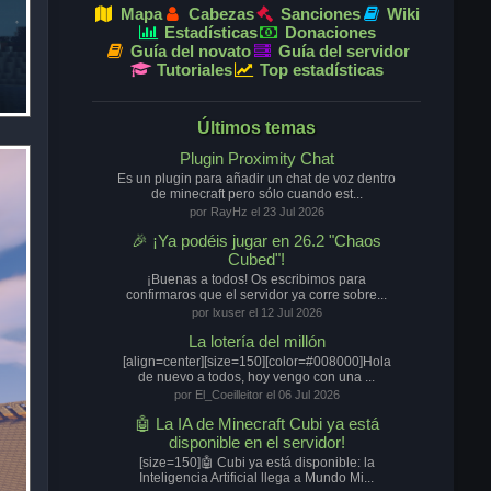
Mapa
Cabezas
Sanciones
Wiki
Estadísticas
Donaciones
Guía del novato
Guía del servidor
Tutoriales
Top estadísticas
Últimos temas
Plugin Proximity Chat
Es un plugin para añadir un chat de voz dentro
de minecraft pero sólo cuando est...
por RayHz el 23 Jul 2026
🎉 ¡Ya podéis jugar en 26.2 "Chaos
Cubed"!
¡Buenas a todos! Os escribimos para
confirmaros que el servidor ya corre sobre...
por lxuser el 12 Jul 2026
La lotería del millón
[align=center][size=150][color=#008000]Hola
de nuevo a todos, hoy vengo con una ...
por El_Coeilleitor el 06 Jul 2026
🤖 La IA de Minecraft Cubi ya está
disponible en el servidor!
[size=150]🤖 Cubi ya está disponible: la
Inteligencia Artificial llega a Mundo Mi...