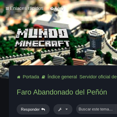
Enlaces rápidos
FAQ
Portada
Índice general
Servidor oficial 
Faro Abandonado del Peñón
Responder