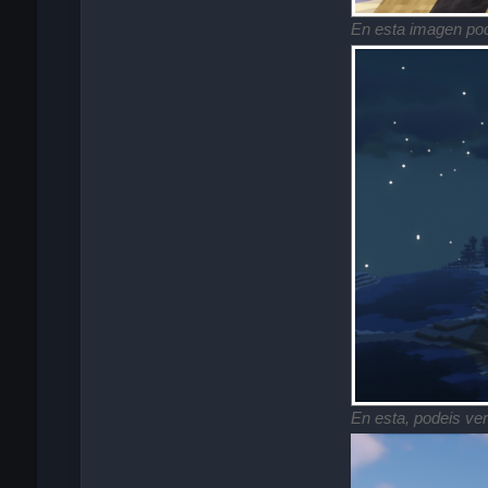
En esta imagen podé
En esta, podeis ve