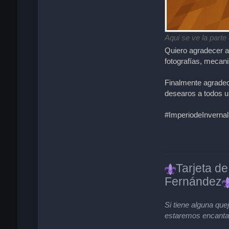
Aqui se ve la parte
Quiero agradecer
fotografías, mecan
Finalmente agradece
desearos a todos 
#ImperiodeInvernal
Tarjeta de
Fernández
Si tiene alguna qu
estaremos encantad