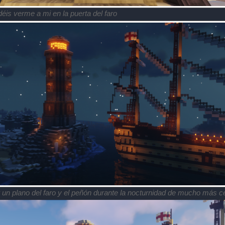
is verme a mi en la puerta del faro
r un plano del faro y el peñón durante la nocturnidad de mucho más c