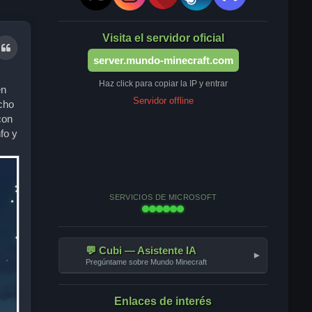
Visita el servidor oficial
Citar
server.mundo-minecraft.com
Haz click para copiar la IP y entrar
en
Servidor offline
cho
con
fo y
SERVICIOS DE MICROSOFT
💬 Cubi — Asistente IA
▾
Pregúntame sobre Mundo Minecraft
Enlaces de interés