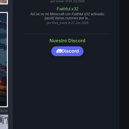
por lxuser el 04 Jul 2026
Faithful x32
Así se ve mi Minecraft con Faithful x32 activado:
[spoil] Varias razones por la...
por Red_yoshi el 27 Jun 2026
Nuestro Discord
Discord
erca