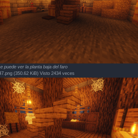
e puede ver la planta baja del faro
7.png (350.62 KiB) Visto 2434 veces