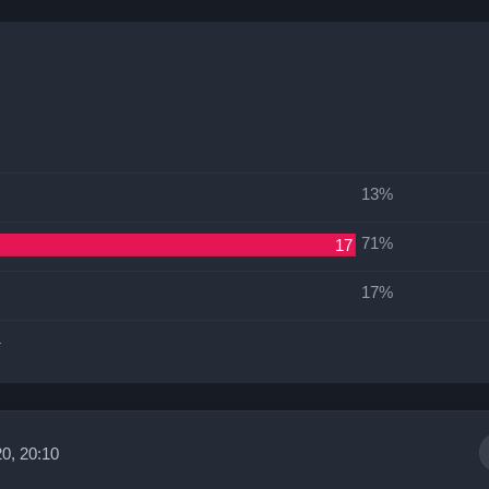
13%
71%
17
17%
4
0, 20:10