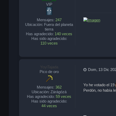
VIP
Mensajes:
247
Ubicación:
Fuera del planeta
tierra
Has agradecido:
140 veces
Has sido agradecido:
110 veces
YoyiTajada
Dom, 13 Dic 202
Pico de oro
Yo he votado el 19
Mensajes:
362
Perdón, no había l
Ubicación:
Zárágózá
Has agradecido:
59 veces
Has sido agradecido:
44 veces