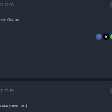
0, 22:03
iento Oso xd.
0, 22:30
to oso y merme :)