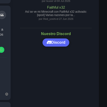
r
por lxuser el 04 Jul 2026
r
Faithful x32
i
Así se ve mi Minecraft con Faithful x32 activado:
b
Citar
[spoil] Varias razones por la...
a
por Red_yoshi el 27 Jun 2026
 a
Nuestro Discord
los
Discord
A
r
r
i