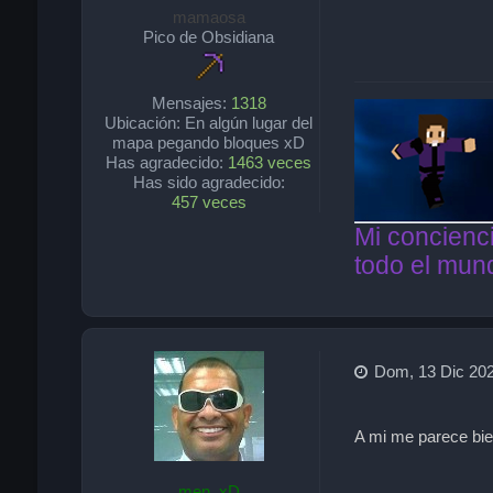
mamaosa
Pico de Obsidiana
Mensajes:
1318
Ubicación:
En algún lugar del
mapa pegando bloques xD
Has agradecido:
1463 veces
Has sido agradecido:
457 veces
Mi concienci
todo el mun
Dom, 13 Dic 202
A mi me parece bie
men_xD