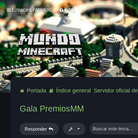
Enlaces rápidos
FAQ
Portada
Índice general
Servidor oficial 
Gala PremiosMM
Responder