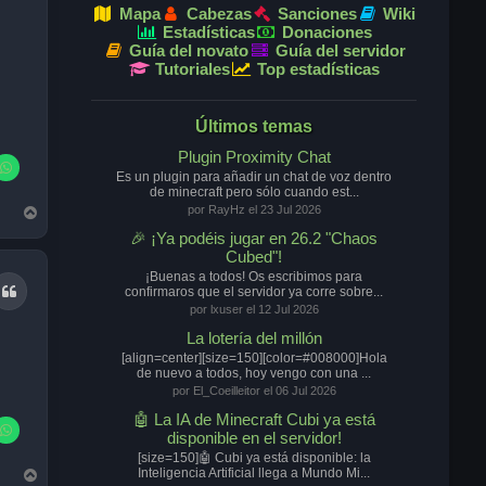
Mapa
Cabezas
Sanciones
Wiki
Estadísticas
Donaciones
Guía del novato
Guía del servidor
Tutoriales
Top estadísticas
Últimos temas
Plugin Proximity Chat
Es un plugin para añadir un chat de voz dentro
de minecraft pero sólo cuando est...
A
por RayHz el 23 Jul 2026
r
🎉 ¡Ya podéis jugar en 26.2 "Chaos
r
Cubed"!
i
¡Buenas a todos! Os escribimos para
b
Citar
confirmaros que el servidor ya corre sobre...
a
por lxuser el 12 Jul 2026
La lotería del millón
[align=center][size=150][color=#008000]Hola
de nuevo a todos, hoy vengo con una ...
por El_Coeilleitor el 06 Jul 2026
🤖 La IA de Minecraft Cubi ya está
disponible en el servidor!
[size=150]🤖 Cubi ya está disponible: la
A
Inteligencia Artificial llega a Mundo Mi...