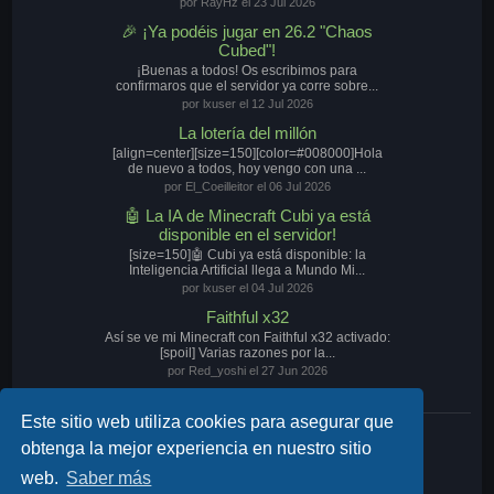
por RayHz el 23 Jul 2026
🎉 ¡Ya podéis jugar en 26.2 "Chaos
Cubed"!
¡Buenas a todos! Os escribimos para
confirmaros que el servidor ya corre sobre...
por lxuser el 12 Jul 2026
La lotería del millón
[align=center][size=150][color=#008000]Hola
de nuevo a todos, hoy vengo con una ...
por El_Coeilleitor el 06 Jul 2026
🤖 La IA de Minecraft Cubi ya está
disponible en el servidor!
[size=150]🤖 Cubi ya está disponible: la
Inteligencia Artificial llega a Mundo Mi...
por lxuser el 04 Jul 2026
Faithful x32
Así se ve mi Minecraft con Faithful x32 activado:
[spoil] Varias razones por la...
por Red_yoshi el 27 Jun 2026
Este sitio web utiliza cookies para asegurar que
Nuestro Discord
obtenga la mejor experiencia en nuestro sitio
web.
Saber más
Discord