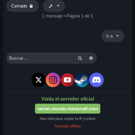
a
Cerrado
1 mensaje • Página
1
de
1
Ir a
Buscar
Búsqueda avanzada
Visita el servidor oficial
server.mundo-minecraft.com
Haz click para copiar la IP y entrar
Servidor offline