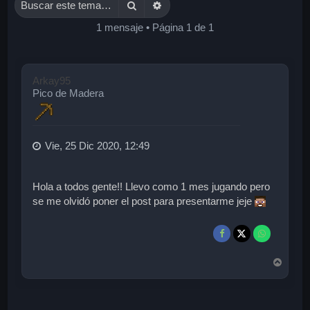
Buscar
Búsqueda avanzada
1 mensaje • Página
1
de
1
Arkay95
Pico de Madera
Vie, 25 Dic 2020, 12:49
Hola a todos gente!! Llevo como 1 mes jugando pero
se me olvidó poner el post para presentarme jeje
A
r
r
i
b