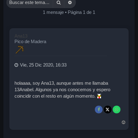
Buscar
Búsqueda avanzada
1 mensaje • Página
1
de
1
Ana13
Pico de Madera
Vie, 25 Dic 2020, 16:33
holaaaa, soy Ana13, aunque antes me llamaba
13Anabel. Algunos ya nos conocemos y espero
coincidir con el resto en algún momento.
A
r
r
i