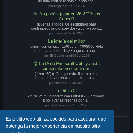
de minecraft pero sólo cuando est...
por RayHz el 23 Jul 2026
🎉 ¡Ya podéis jugar en 26.2 "Chaos
Cubed"!
¡Buenas a todos! Os escribimos para
confirmaros que el servidor ya corre sobre...
por lxuser el 12 Jul 2026
La lotería del millón
[align=center][size=150][color=#008000]Hola
de nuevo a todos, hoy vengo con una ...
por El_Coeilleitor el 06 Jul 2026
🤖 La IA de Minecraft Cubi ya está
disponible en el servidor!
[size=150]🤖 Cubi ya está disponible: la
Inteligencia Artificial llega a Mundo Mi...
por lxuser el 04 Jul 2026
Faithful x32
Así se ve mi Minecraft con Faithful x32 activado:
[spoil] Varias razones por la...
por Red_yoshi el 27 Jun 2026
Este sitio web utiliza cookies para asegurar que
Nuestro Discord
obtenga la mejor experiencia en nuestro sitio