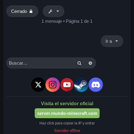
b
a
Cerrado
1 mensaje • Página
1
de
1
Ir a
Buscar
Búsqueda avanzada
Visita el servidor oficial
server.mundo-minecraft.com
Haz click para copiar la IP y entrar
Servidor offline