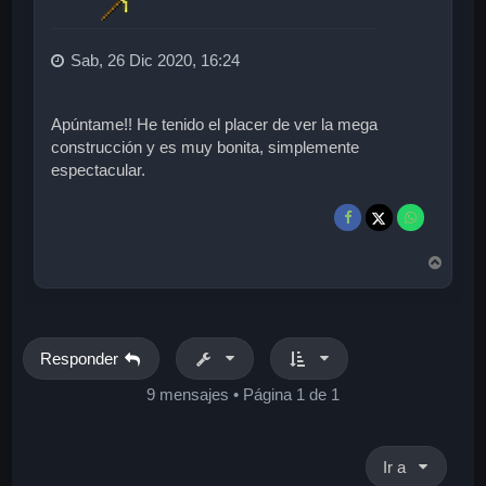
Sab, 26 Dic 2020, 16:24
Apúntame!! He tenido el placer de ver la mega
construcción y es muy bonita, simplemente
espectacular.
A
r
r
i
b
a
Responder
9 mensajes • Página
1
de
1
Ir a