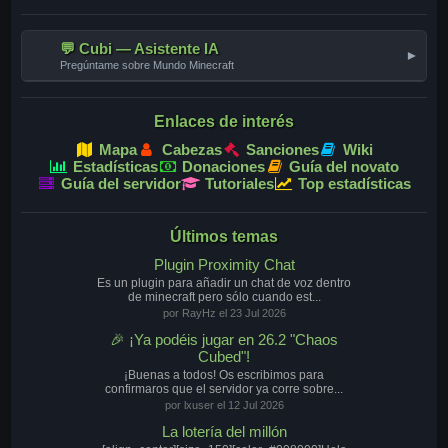
💬 Cubi — Asistente IA
▾
Pregúntame sobre Mundo Minecraft
Enlaces de interés
Mapa
Cabezas
Sanciones
Wiki
Estadísticas
Donaciones
Guía del novato
Guía del servidor
Tutoriales
Top estadísticas
Últimos temas
Plugin Proximity Chat
Es un plugin para añadir un chat de voz dentro
de minecraft pero sólo cuando est...
por RayHz el 23 Jul 2026
🎉 ¡Ya podéis jugar en 26.2 "Chaos
Cubed"!
¡Buenas a todos! Os escribimos para
confirmaros que el servidor ya corre sobre...
por lxuser el 12 Jul 2026
La lotería del millón