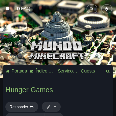
FAQ
B
Portada
Índice general
Servidor oficial de la comunidad Mundo-Minecraft
Quests
u
s
Hunger Games
c
a
r
Responder