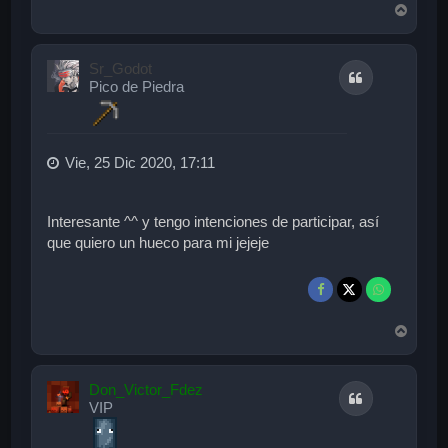
A
r
r
i
Sr_Godot
Citar
b
Pico de Piedra
a
Vie, 25 Dic 2020, 17:11
Interesante ^^ y tengo intenciones de participar, así
que quiero un hueco para mi jejeje
A
r
r
i
Don_Victor_Fdez
Citar
b
VIP
a