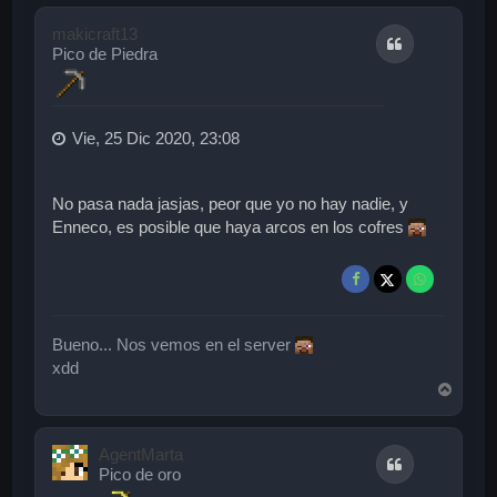
r
i
makicraft13
Citar
b
Pico de Piedra
a
Vie, 25 Dic 2020, 23:08
No pasa nada jasjas, peor que yo no hay nadie, y
Enneco, es posible que haya arcos en los cofres
Bueno... Nos vemos en el server
xdd
A
r
r
i
AgentMarta
Citar
b
Pico de oro
a