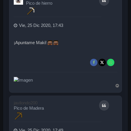
Citar
b
Pico de hierro
a
Vie, 25 Dic 2020, 17:43
¡Apuntame Maki!
A
r
r
i
javilondo200
Citar
b
Pico de Madera
a
Vie, 25 Dic 2020, 17:49