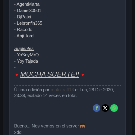
- AgentMarta
- Daniel30501
- DjPatxi
- Lebronfin365
- Racodo
- Anji_lord
Suplentes
- YoSoyMrQ
- YoyiTajada
-
MUCHA SUERTE!!
Última edición por
makicraft13
el Lun, 28 Dic 2020,
23:38, editado 14 veces en total.
Bueno... Nos vemos en el server
xdd