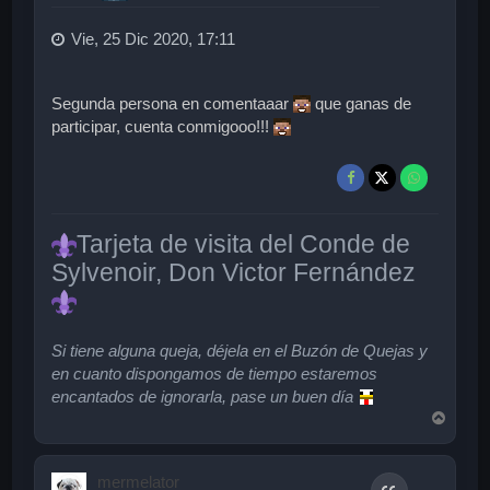
Vie, 25 Dic 2020, 17:11
Segunda persona en comentaaar
que ganas de
participar, cuenta conmigooo!!!
Tarjeta de visita del Conde de
Sylvenoir, Don Victor Fernández
Si tiene alguna queja, déjela en el Buzón de Quejas y
en cuanto dispongamos de tiempo estaremos
encantados de ignorarla, pase un buen día
A
r
r
i
mermelator