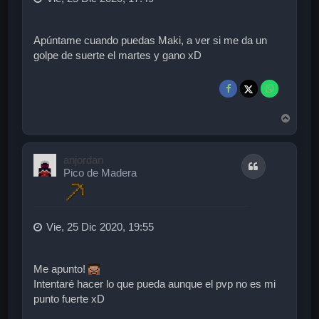
Apúntame cuando puedas Maki, a ver si me da un
golpe de suerte el martes y gano xD
A
r
r
i
anjordan
Citar
b
Pico de Madera
a
Vie, 25 Dic 2020, 19:55
Me apunto!
Intentaré hacer lo que pueda aunque el pvp no es mi
punto fuerte xD