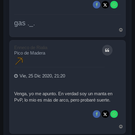
gas ._.
A
r
r
i
Enneco de Rialia
Citar
b
Pico de Madera
a
Vie, 25 Dic 2020, 21:20
Venga, yo me apunto. En verdad soy un manta en
PvP, lo mio es más de arco, pero probaré suerte.
A
r