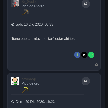
Sr_Godot
Citar
b
Pico de Piedra
a
Sab, 19 Dic 2020, 09:33
Tiene buena pinta, intentaré estar ahí jeje
A
r
r
i
newmegi
Citar
b
Pico de oro
a
Dom, 20 Dic 2020, 19:23