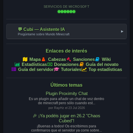
SERVICIOS DE MICROSOFT
💬 Cubi — Asistente IA
▾
Pregúntame sobre Mundo Minecraft
Enlaces de interés
Mapa
Cabezas
Sanciones
Wiki
Estadísticas
Donaciones
Guía del novato
Guía del servidor
Tutoriales
Top estadísticas
Últimos temas
Plugin Proximity Chat
Es un plugin para añadir un chat de voz dentro
de minecraft pero sólo cuando est...
por RayHz el 23 Jul 2026
🎉 ¡Ya podéis jugar en 26.2 "Chaos
Cubed"!
¡Buenas a todos! Os escribimos para
confirmaros que el servidor ya corre sobre...