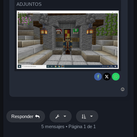
ADJUNTOS
A
r
r
i
b
a
Responder
5 mensajes • Página
1
de
1