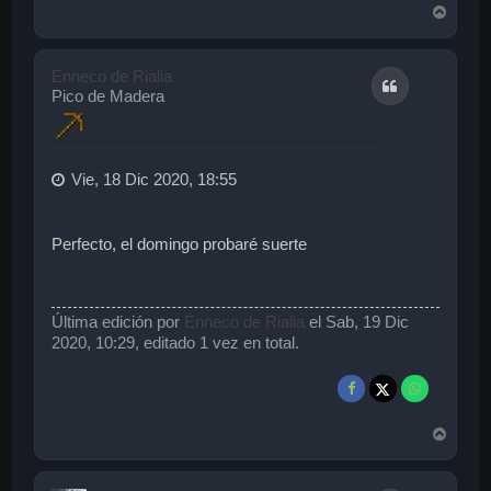
A
r
r
i
Enneco de Rialia
Citar
b
Pico de Madera
a
Vie, 18 Dic 2020, 18:55
Perfecto, el domingo probaré suerte
Última edición por
Enneco de Rialia
el Sab, 19 Dic
2020, 10:29, editado 1 vez en total.
A
r
r
i