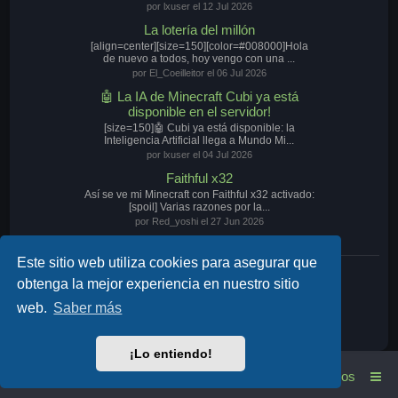
por lxuser el 12 Jul 2026
La lotería del millón
[align=center][size=150][color=#008000]Hola
de nuevo a todos, hoy vengo con una ...
por El_Coeilleitor el 06 Jul 2026
🤖 La IA de Minecraft Cubi ya está
disponible en el servidor!
[size=150]🤖 Cubi ya está disponible: la
Inteligencia Artificial llega a Mundo Mi...
por lxuser el 04 Jul 2026
Faithful x32
Así se ve mi Minecraft con Faithful x32 activado:
[spoil] Varias razones por la...
por Red_yoshi el 27 Jun 2026
Este sitio web utiliza cookies para asegurar que
Nuestro Discord
obtenga la mejor experiencia en nuestro sitio
web.
Saber más
Discord
¡Lo entiendo!
Índice general
Contáctenos