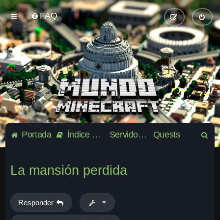
FAQ
B
Portada
Índice general
Servidor oficial de la comunidad Mundo-Minecraft
Quests
u
s
La mansión perdida
c
a
r
Responder