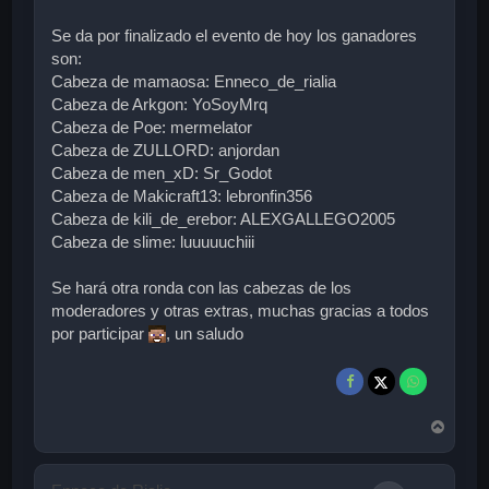
Se da por finalizado el evento de hoy los ganadores
son:
Cabeza de mamaosa: Enneco_de_rialia
Cabeza de Arkgon: YoSoyMrq
Cabeza de Poe: mermelator
Cabeza de ZULLORD: anjordan
Cabeza de men_xD: Sr_Godot
Cabeza de Makicraft13: lebronfin356
Cabeza de kili_de_erebor: ALEXGALLEGO2005
Cabeza de slime: luuuuuchiii
Se hará otra ronda con las cabezas de los
moderadores y otras extras, muchas gracias a todos
por participar
, un saludo
A
r
r
i