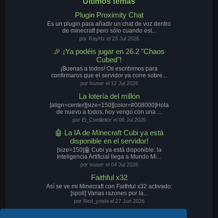
Últimos temas
Plugin Proximity Chat
Es un plugin para añadir un chat de voz dentro
de minecraft pero sólo cuando est...
por RayHz el 23 Jul 2026
🎉 ¡Ya podéis jugar en 26.2 "Chaos
Cubed"!
¡Buenas a todos! Os escribimos para
confirmaros que el servidor ya corre sobre...
por lxuser el 12 Jul 2026
La lotería del millón
[align=center][size=150][color=#008000]Hola
de nuevo a todos, hoy vengo con una ...
por El_Coeilleitor el 06 Jul 2026
🤖 La IA de Minecraft Cubi ya está
disponible en el servidor!
[size=150]🤖 Cubi ya está disponible: la
Inteligencia Artificial llega a Mundo Mi...
por lxuser el 04 Jul 2026
Faithful x32
Así se ve mi Minecraft con Faithful x32 activado:
[spoil] Varias razones por la...
por Red_yoshi el 27 Jun 2026