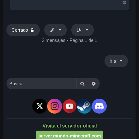
A
r
r
i
b
a
Cerrado
2 mensajes • Página
1
de
1
Ir a
Buscar
Búsqueda avanzada
Visita el servidor oficial
server.mundo-minecraft.com