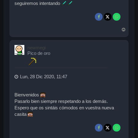
seguiremos intentando
A
r
r
i
newmegi
b
Pico de oro
a
Lun, 28 Dic 2020, 11:47
Bienvenidos
Pasarlo bien siempre respetando a los demás.
Espero que os sintáis cómodos en vuestra nueva
casita