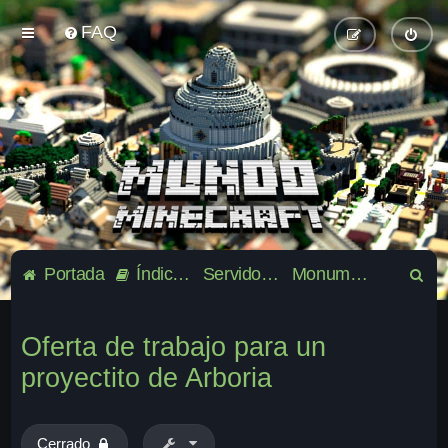
FAQ
B
Portada
Índice general
Servidor oficial de la comunidad Mundo-Minecraft
Monumentos / Creaciones / Proyectos
u
s
Oferta de trabajo para un
c
proyectito de Arboria
a
r
Cerrado