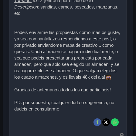
Tamaño:
9x12 (entrada por el lado de 9)
Descripcion:
sandias, carnes, pescados, manzanas,
etc
Podeis enviarme las propuestas como mas os guste,
ya sea con pantallazos respondiendo a este post, o
por privado enviandome mapa de creativo... como
querais. Cada almacen se pagara individualmente, o
sea que podeis presentar una propuesta por cada
almacen, pero que solo sea elegido un almacen, y se
os pagara solo ese almacen. O que salgan elegidos
los cuatro almacenes, y os llevais 48k del ala!
Gracias de antemano a todos los que participeis!
PD: por supuesto, cualquier duda o sugerencia, no
dudeis en consultarme
A