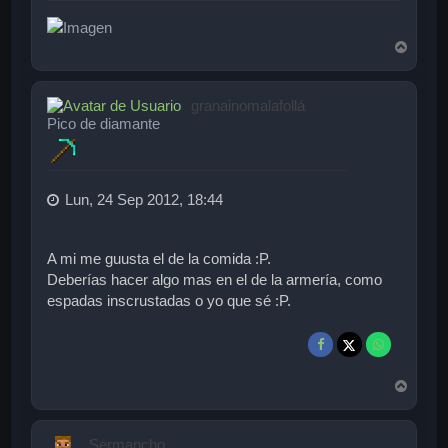
A
r
r
i
granainomalafollá
b
Pico de diamante
a
Lun, 24 Sep 2012, 18:44
A mi me guusta el de la comida :P.
Deberías hacer algo mas en el de la armería, como
espadas inscrustadas o yo que sé :P.
A
r
r
i
Sermancho