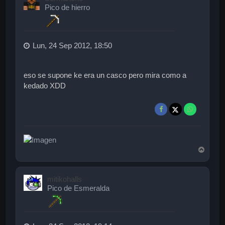
b
Pico de hierro
a
Lun, 24 Sep 2012, 18:50
eso se supone ke era un casco pero mira como a
kedado XDD
A
r
r
i
mitikohalls
b
Pico de Esmeralda
a