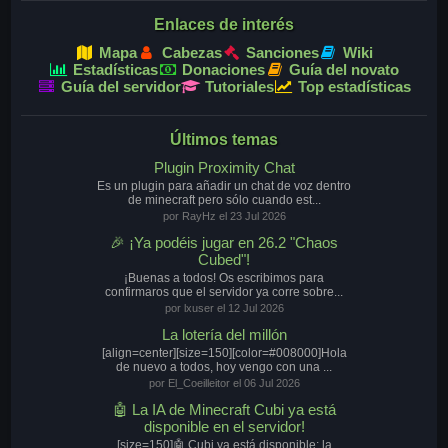
Enlaces de interés
Mapa
Cabezas
Sanciones
Wiki
Estadísticas
Donaciones
Guía del novato
Guía del servidor
Tutoriales
Top estadísticas
Últimos temas
Plugin Proximity Chat
Es un plugin para añadir un chat de voz dentro
de minecraft pero sólo cuando est...
por RayHz el 23 Jul 2026
🎉 ¡Ya podéis jugar en 26.2 "Chaos
Cubed"!
¡Buenas a todos! Os escribimos para
confirmaros que el servidor ya corre sobre...
por lxuser el 12 Jul 2026
La lotería del millón
[align=center][size=150][color=#008000]Hola
de nuevo a todos, hoy vengo con una ...
por El_Coeilleitor el 06 Jul 2026
🤖 La IA de Minecraft Cubi ya está
disponible en el servidor!
[size=150]🤖 Cubi ya está disponible: la