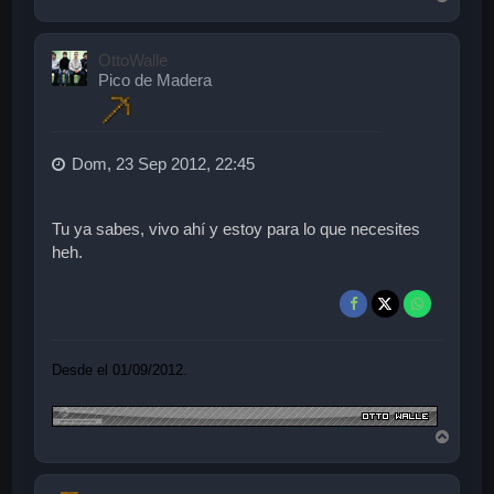
r
r
i
OttoWalle
b
Pico de Madera
a
Dom, 23 Sep 2012, 22:45
Tu ya sabes, vivo ahí y estoy para lo que necesites
heh.
Desde el 01/09/2012.
A
r
r
i