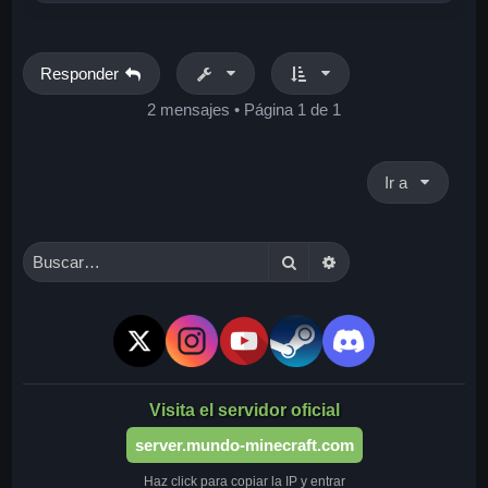
r
i
b
a
Responder
2 mensajes • Página
1
de
1
Ir a
Buscar
Búsqueda avanzada
Visita el servidor oficial
server.mundo-minecraft.com
Haz click para copiar la IP y entrar