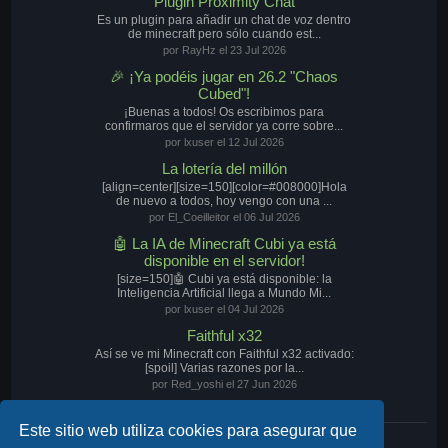
Plugin Proximity Chat
Es un plugin para añadir un chat de voz dentro
de minecraft pero sólo cuando est...
por RayHz el 23 Jul 2026
🎉 ¡Ya podéis jugar en 26.2 "Chaos
Cubed"!
¡Buenas a todos! Os escribimos para
confirmaros que el servidor ya corre sobre...
por lxuser el 12 Jul 2026
La lotería del millón
[align=center][size=150][color=#008000]Hola
de nuevo a todos, hoy vengo con una ...
por El_Coeilleitor el 06 Jul 2026
🤖 La IA de Minecraft Cubi ya está
disponible en el servidor!
[size=150]🤖 Cubi ya está disponible: la
Inteligencia Artificial llega a Mundo Mi...
por lxuser el 04 Jul 2026
Faithful x32
Así se ve mi Minecraft con Faithful x32 activado:
[spoil] Varias razones por la...
por Red_yoshi el 27 Jun 2026
Este sitio web utiliza cookies para asegurar que
Nuestro Discord