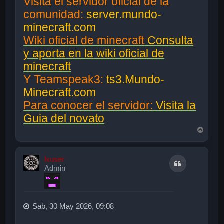
Visita el servidor oficial de la
comunidad:
server.mundo-
minecraft.com
Wiki oficial de minecraft
Consulta
y aporta en la wiki oficial de
minecraft
Y Teamspeak3:
ts3.Mundo-
Minecraft.com
Para conocer el servidor:
Visita la
Guia del novato
A
r
r
i
lxuser
Citar
b
Admin
a
Sab, 30 May 2026, 09:08