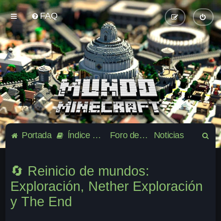
FAQ
B
Portada
Índice general
Foro de la Comunidad Mundo-Minecraft
Noticias
u
s
🔄 Reinicio de mundos:
c
Exploración, Nether Exploración
a
y The End
r