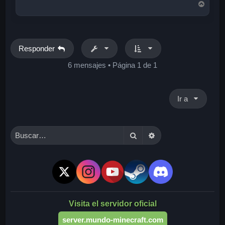
A
r
r
i
b
a
Responder
6 mensajes • Página
1
de
1
Ir a
Buscar
Búsqueda avanzada
Visita el servidor oficial
server.mundo-minecraft.com