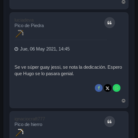
A
r
r
i
luciadeva
Citar
b
Pico de Piedra
a
Jue, 06 May 2021, 14:45
Se ve súper guay jessi, se nota la dedicación. Espero
que Hugo se lo pasara genial.
A
r
r
i
ignaciocraft777
Citar
b
Pico de hierro
a