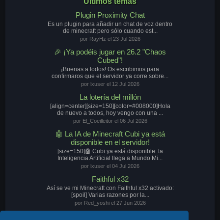
Últimos temas
Plugin Proximity Chat
Es un plugin para añadir un chat de voz dentro
de minecraft pero sólo cuando est...
por RayHz el 23 Jul 2026
🎉 ¡Ya podéis jugar en 26.2 "Chaos
Cubed"!
¡Buenas a todos! Os escribimos para
confirmaros que el servidor ya corre sobre...
por lxuser el 12 Jul 2026
La lotería del millón
[align=center][size=150][color=#008000]Hola
de nuevo a todos, hoy vengo con una ...
por El_Coeilleitor el 06 Jul 2026
🤖 La IA de Minecraft Cubi ya está
disponible en el servidor!
[size=150]🤖 Cubi ya está disponible: la
Inteligencia Artificial llega a Mundo Mi...
por lxuser el 04 Jul 2026
Faithful x32
Así se ve mi Minecraft con Faithful x32 activado:
[spoil] Varias razones por la...
por Red_yoshi el 27 Jun 2026