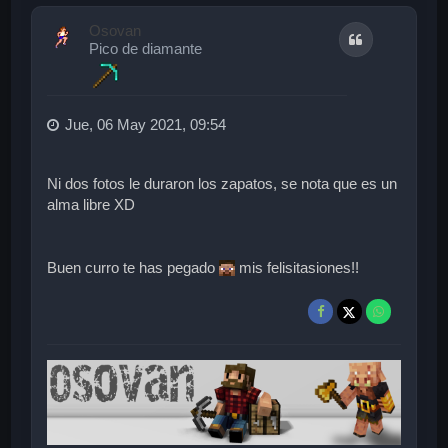
r
i
Osovan
Citar
b
Pico de diamante
a
Jue, 06 May 2021, 09:54
Ni dos fotos le duraron los zapatos, se nota que es un
alma libre XD
Buen curro te has pegado
mis felisitasiones!!