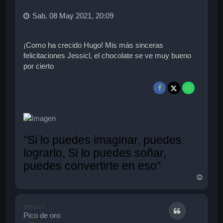
Sab, 08 May 2021, 20:09
¡Como ha crecido Hugo! Mis más sinceras
felicitaciones Jessicl, el chocolate se ve muy bueno
por cierto
"Si lo puedes imaginar, puedes
lograrlo, Si lo puedes soñar,
puedes convertirte en eso"
A
r
r
i
jessicl
Citar
b
Pico de oro
a