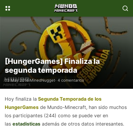
📚
💎
WikiMinecraft
Donaciones
[HungerGames] Finaliza la
segunda temporada
03 May 2014
·
MinedNugget
· 4 comentarios
Hoy finaliza la
Segunda Temporada
de los
HungerGames
de Mundo-Minecraft, han sido muchos
los participantes (244) como se puede ver en
las
estadisticas
además de otros datos interesantes.