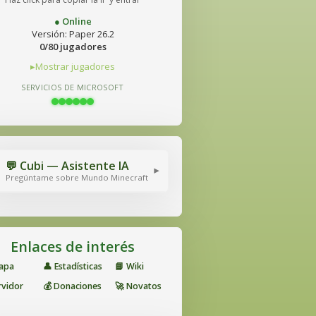
● Online
Versión: Paper 26.2
0/80 jugadores
Mostrar jugadores
SERVICIOS DE MICROSOFT
💬 Cubi — Asistente IA
▾
Pregúntame sobre Mundo Minecraft
Enlaces de interés
Mapa
👤 Estadísticas
📘 Wiki
rvidor
💰 Donaciones
🚀 Novatos