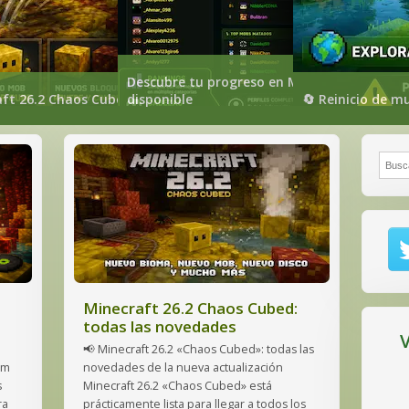
Descubre tu progreso en Mundo-Minecraft: 
ia Inteligencia Artificial: conoce a Cubi
ft 26.2 Chaos Cubed: todas las novedades
disponible
🔄 Reinicio de m
Busca
Minecraft 26.2 Chaos Cubed:
todas las novedades
V
📢 Minecraft 26.2 «Chaos Cubed»: todas las
om
novedades de la nueva actualización
s
Minecraft 26.2 «Chaos Cubed» está
ra
prácticamente lista para llegar a todos los