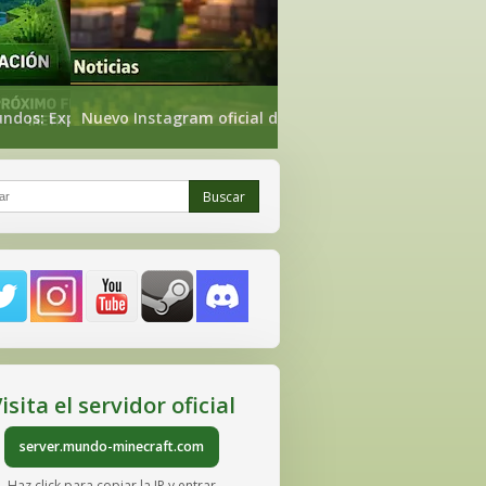
nueva web de estadísticas ya
undos: Exploración, Nether Exploración y The End
Nuevo Instagram oficial de Mundo-Minecraft
Buscar
r
isita el servidor oficial
server.mundo-minecraft.com
Haz click para copiar la IP y entrar