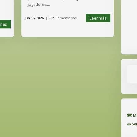
jugadores....
Leer más
Jun 15, 2026
|
Sin
Comentarios
 más
🗺️ 
🧱 Se