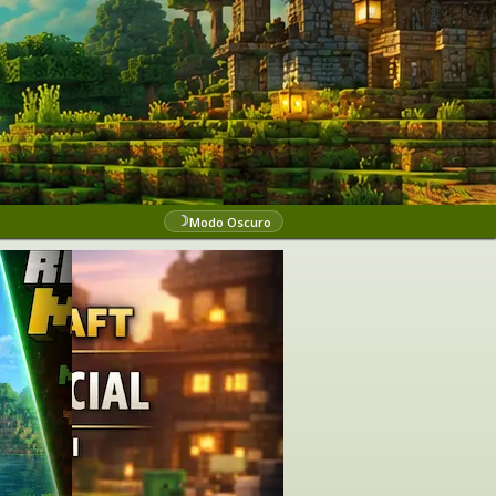
☽
Modo Oscuro