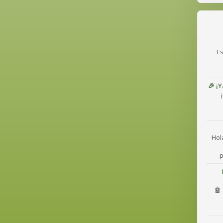
Es
🎉 ¡
Hol
p
🤖 