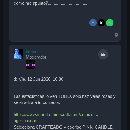
como me apunto?..................................
A
r
r
i
Luriant
Citar
b
Moderador
a
Vie, 12 Jun 2026, 16:36
Las estadisticas lo ven TODO, solo haz velas rosas y
se añadirá a tu contador.
https://www.mundo-minecraft.com/estadis ...
age=buscar
Selecciona CRAFTEADO y escribe PINK_CANDLE