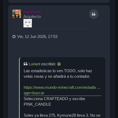
r
r
i
Sarinscita
Citar
b
Arquitecto
a
Vie, 12 Jun 2026, 17:53
Luriant
escribió:
Las estadisticas lo ven TODO, solo haz
velas rosas y se añadirá a tu contador.
https://www.mundo-minecraft.com/estadis ...
age=buscar
Selecciona CRAFTEADO y escribe
PINK_CANDLE
Soles ya lleva 275, Kymune28 lleva 3. No se