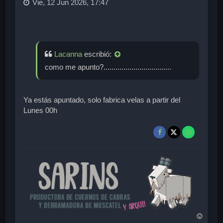
Vie, 12 Jun 2026, 17:47
Lacanna
escribió:
como me apunto?..................................
Ya estás apuntado, solo fabrica velas a partir del
Lunes 00h
A