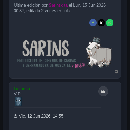
Última edición por
Sarinscita
el Lun, 15 Jun 2026,
00:37, editado 2 veces en total.
A
r
r
i
Lacanna
Citar
b
VIP
a
Vie, 12 Jun 2026, 14:55