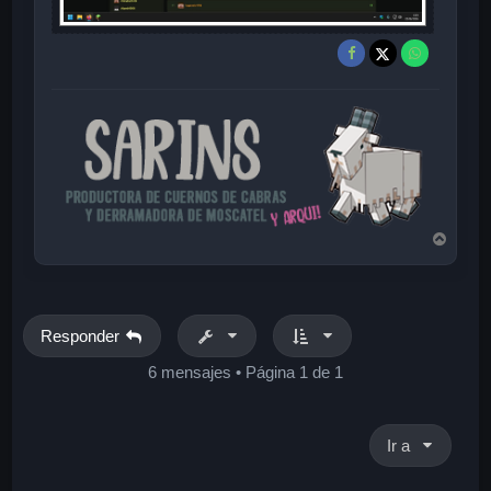
A
r
r
i
b
a
Responder
6 mensajes • Página
1
de
1
Ir a