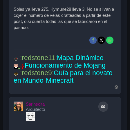
Soles ya lleva 275, Kymune28 lleva 3. No se si van a
cojer el numero de velas crafteadas a partir de este
post, o si cuenta todas las que se fabricaron en el
pasado.
:redstone11:
Mapa Dinámico
Funcionamiento de Mojang
:redstone9:
Guía para el novato
en Mundo-Minecraft
A
r
r
i
Sarinscita
Citar
b
Arquitecto
a