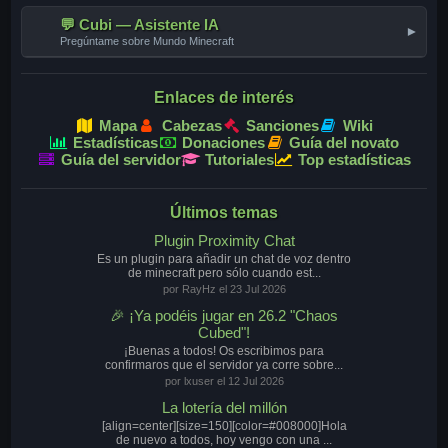
💬 Cubi — Asistente IA
▾
Pregúntame sobre Mundo Minecraft
Enlaces de interés
Mapa
Cabezas
Sanciones
Wiki
Estadísticas
Donaciones
Guía del novato
Guía del servidor
Tutoriales
Top estadísticas
Últimos temas
Plugin Proximity Chat
Es un plugin para añadir un chat de voz dentro
de minecraft pero sólo cuando est...
por RayHz el 23 Jul 2026
🎉 ¡Ya podéis jugar en 26.2 "Chaos
Cubed"!
¡Buenas a todos! Os escribimos para
confirmaros que el servidor ya corre sobre...
por lxuser el 12 Jul 2026
La lotería del millón
[align=center][size=150][color=#008000]Hola
de nuevo a todos, hoy vengo con una ...