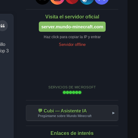
Visita el servidor oficial
Citar
server.mundo-minecraft.com
Haz click para copiar la IP y entrar
llo
Servidor offline
Top 3
SERVICIOS DE MICROSOFT
💬 Cubi — Asistente IA
▾
Pregúntame sobre Mundo Minecraft
Enlaces de interés