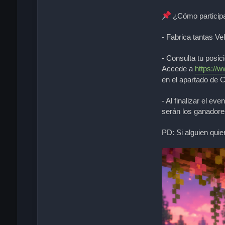
c
t
¿Cómo particip
a
r
- Fabrica tantas V
S
a
r
- Consulta tu posic
i
Accede a
https://
n
en el apartado de C
s
c
i
- Al finalizar el e
t
serán los ganadore
a
PD: Si alguien quie