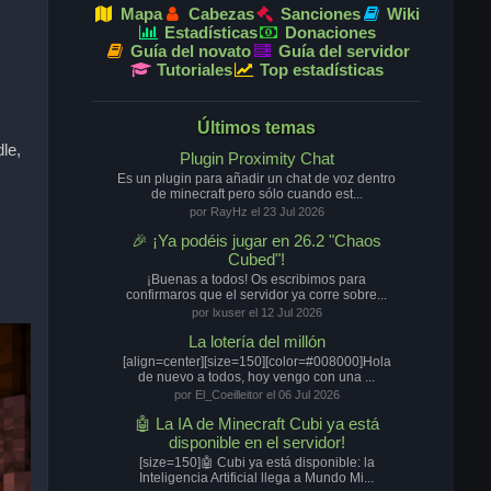
Mapa
Cabezas
Sanciones
Wiki
Estadísticas
Donaciones
Guía del novato
Guía del servidor
Tutoriales
Top estadísticas
Últimos temas
le,
Plugin Proximity Chat
Es un plugin para añadir un chat de voz dentro
de minecraft pero sólo cuando est...
por RayHz el 23 Jul 2026
🎉 ¡Ya podéis jugar en 26.2 "Chaos
Cubed"!
¡Buenas a todos! Os escribimos para
confirmaros que el servidor ya corre sobre...
por lxuser el 12 Jul 2026
La lotería del millón
[align=center][size=150][color=#008000]Hola
de nuevo a todos, hoy vengo con una ...
por El_Coeilleitor el 06 Jul 2026
🤖 La IA de Minecraft Cubi ya está
disponible en el servidor!
[size=150]🤖 Cubi ya está disponible: la
Inteligencia Artificial llega a Mundo Mi...