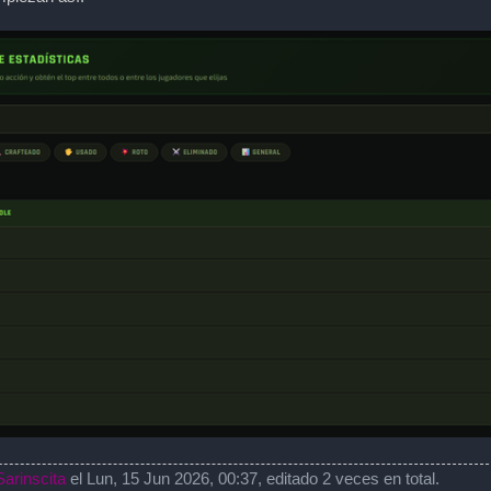
Sarinscita
el Lun, 15 Jun 2026, 00:37, editado 2 veces en total.