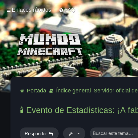
Enlaces rápidos
FAQ
Portada
Índice general
Servidor oficial 
🕯️ Evento de Estadísticas: ¡A f
Responder