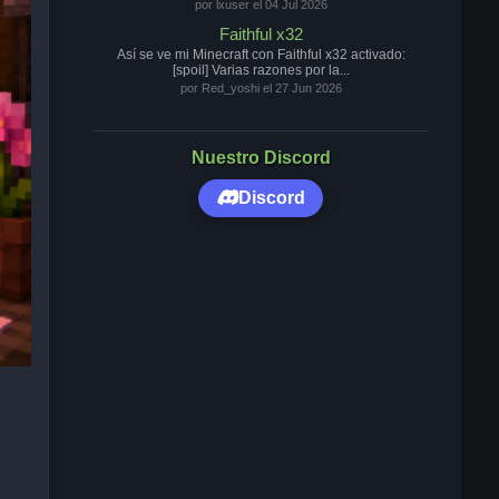
por lxuser el 04 Jul 2026
Faithful x32
Así se ve mi Minecraft con Faithful x32 activado:
[spoil] Varias razones por la...
por Red_yoshi el 27 Jun 2026
Nuestro Discord
Discord