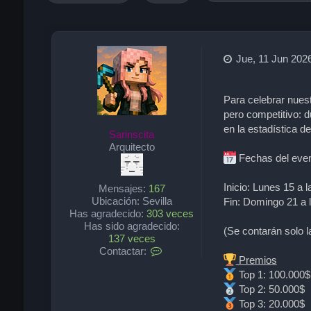
Jue, 11 Jun 2026
Para celebrar nuest
pero competitivo: d
en la estadística d
Sarinscita
Arquitecto
Fechas del eve
Inicio: Lunes 15 a 
Mensajes:
167
Ubicación:
Sevilla
Fin: Domingo 21 a 
Has agradecido:
303 veces
Has sido agradecido:
(Se contarán solo l
137 veces
C
Contactar:
Premios
o
Top 1: 100.000$
n
t
Top 2: 50.000$
a
Top 3: 20.000$