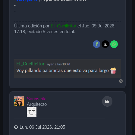
-
-
Última edición por
El_Coeilleitor
el Jue, 09 Jul 2026,
17:18, editado 5 veces en total.
A
r
r
i
Sarinscita
Citar
b
Arquitecto
a
Lun, 06 Jul 2026, 21:05