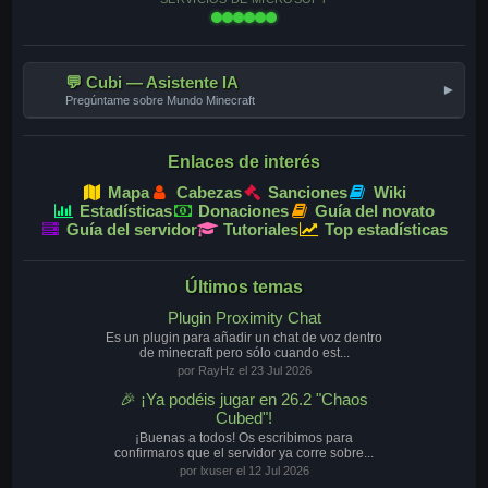
💬 Cubi — Asistente IA
▾
Pregúntame sobre Mundo Minecraft
Enlaces de interés
Mapa
Cabezas
Sanciones
Wiki
Estadísticas
Donaciones
Guía del novato
Guía del servidor
Tutoriales
Top estadísticas
Últimos temas
Plugin Proximity Chat
Es un plugin para añadir un chat de voz dentro
de minecraft pero sólo cuando est...
por RayHz el 23 Jul 2026
🎉 ¡Ya podéis jugar en 26.2 "Chaos
Cubed"!
¡Buenas a todos! Os escribimos para
confirmaros que el servidor ya corre sobre...
por lxuser el 12 Jul 2026