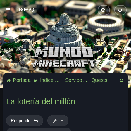
FAQ
B
Portada
Índice general
Servidor oficial de la comunidad Mundo-Minecraft
Quests
u
s
La lotería del millón
c
a
r
Responder