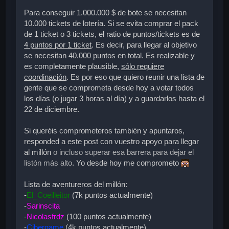
Para conseguir 1.000.000 $ de bote se necesitan
10.000 tickets
de lotería. Si se evita comprar el pack
de 1 ticket o 3 tickets, el ratio de puntos/tickets es de
4 puntos por 1 ticket
. Es decir, para llegar al objetivo
se necesitan
40.000 puntos
en total. Es realizable y
es completamente plausible,
sólo requiere
coordinación
. Es por eso que quiero reunir una lista de
gente que se comprometa desde hoy a votar todos
los días (o jugar 3 horas al día) y a guardarlos hasta el
22 de diciembre.
Si queréis comprometeros también y apuntaros,
responded a este post con vuestro apoyo para llegar
al millón
o incluso superar esa barrera para dejar el
listón más alto
. Yo desde hoy me comprometo
Lista de aventureros del millón:
-
El_Coeilleitor
(7k puntos actualmente)
-
Sarinscita
-
Nicolasfrdz
(100 puntos actualmente)
-
Cibergame
(4k puntos actualmente)