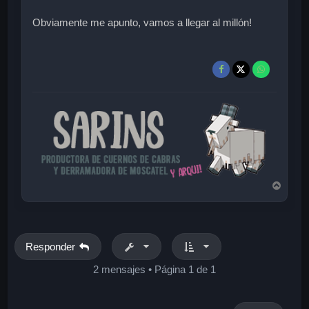
Obviamente me apunto, vamos a llegar al millón!
A
r
r
i
b
a
Responder
2 mensajes • Página
1
de
1