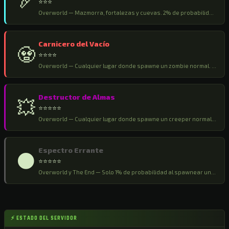
🏹
⭐⭐⭐
Overworld — Mazmorra, fortalezas y cuevas. 2% de probabilidad al spawnear un esqueleto normal.
Carnicero del Vacío
🧟
⭐⭐⭐⭐
Overworld — Cualquier lugar donde spawne un zombie normal. 2% de probabilidad de aparición.
Destructor de Almas
💥
⭐⭐⭐⭐⭐
Overworld — Cualquier lugar donde spawne un creeper normal. Solo 1% de probabilidad. Extremadamente raro.
Espectro Errante
🌑
⭐⭐⭐⭐⭐
Overworld y The End — Solo 1% de probabilidad al spawnear un Enderman. Es el mob especial más poderoso.
⚡ ESTADO DEL SERVIDOR