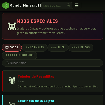
☰
Mundo Minecraft
🔍
⛏
MOBS ESPECIALES
👾
Criaturas únicas y poderosas que acechan en el servidor.
¿Eres lo suficientemente valiente?
🗂 TODOS
⭐⭐ NORMALES
⭐⭐⭐ ÉLITE
⭐⭐⭐⭐ ÉPICOS
⭐⭐⭐⭐⭐ LEGENDARIOS
Tejedor de Pesadillas
🕷️
⭐⭐⭐
Overworld — Cuevas y superficie de noche. Aparece con un 2% de probabilidad en lugar de una araña normal.
Centinela de la Cripta