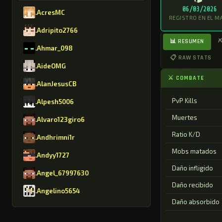
06/03/2026
.AcresMC
REGISTRO EN EL M
.Adripito2766
📊 RESUMEN
⛏
.Ahmar_098
📋 RAW STATS
.AideOMG
⚔ COMBATE
.AlanJesusCB
PvP Kills
.Alpesh5006
Muertes
.Alvaro123giro6
Ratio K/D
.Andhrimni1r
Mobs matados
.Andyy1727
Daño infligido
.Angel_67997630
Daño recibido
.Angelino5654
Daño absorbido
.AntonioGMR8630