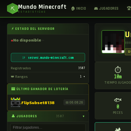
Mundo Minecraft
⛏
🏠 INICIO
👥 JUGADORES
🏆
ESTADÍSTICAS
⚡ ESTADO DEL SERVIDOR
U
●
No disponible
000
U
server.mundo-minecraft.com
IP
Registrados
3507
⏱
10m
👑 Rangos
1
▾
TIEMPO JUGAD
🎰 ÚLTIMO GANADOR DE LOTERÍA
🐟
.FlipSubset8138
📅 06.08.26
0
PECES
👤 JUGADORES
3507
▾
🏕