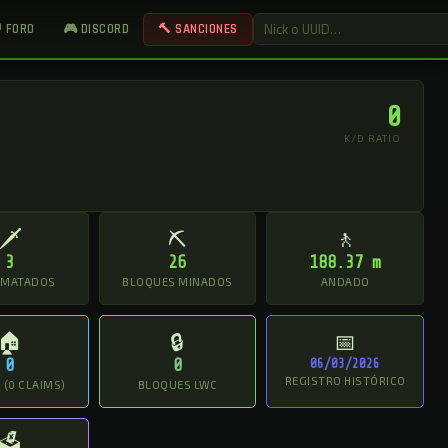
 FORO
🎮 DISCORD
🔨 SANCIONES
0
K/D RATIO
🗡
⛏
🚶
3
26
188.37 m
 MATADOS
BLOQUES MINADOS
ANDADO
🏠
🔒
📅
0
0
06/03/2026
REGISTRO HISTÓRICO
(0 CLAIMS)
BLOQUES LWC
🗳