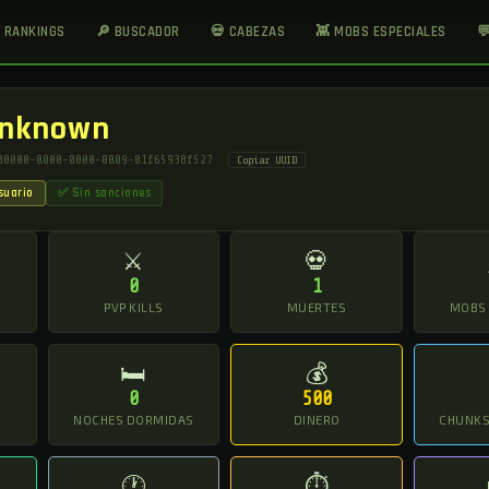
 RANKINGS
🔎 BUSCADOR
💀 CABEZAS
👾 MOBS ESPECIALES

nknown
00000-0000-0000-0009-01f65938f527
Copiar UUID
suario
✅ Sin sanciones
⚔
💀
0
1
O
PVP KILLS
MUERTES
MOBS
🛏
💰
0
500
NOCHES DORMIDAS
DINERO
CHUNKS 
🕐
⏱