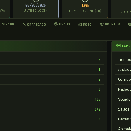
06/03/2026
10m
APA
ÚLTIMO LOGIN
TIEMPO ONLINE (LB)
VOTOS
 MINADO
🖐 USADO
📦 OBJETOS
🔨 CRAFTEADO
💥 ROTO

🗺 EXPL
Tiempo
0
Andad
1
Corrido
0
Nadad
3
Volado
436
Saltos
372
Peces 
0
Animal