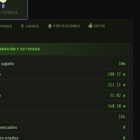
0
 TOTALES
🏠 PROTECCIONES
🗳 VOTOS
 MOBS
🏅 LOGROS
ORACIÓN Y ACTIVIDAD
 jugado
10m
o
188.37 m
512.21 m
o
31.82 m
340.30 m
166
pescados
0
es criados
0