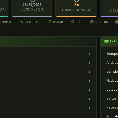
26/06/2026
2m
APA
ÚLTIMO LOGIN
TIEMPO ONLINE (LB)
VOTOS
 MINADO
🖐 USADO
📦 OBJETOS
🔨 CRAFTEADO
💥 ROTO

🗺 EXPL
Tiempo
0
Andad
0
Corrido
0
Nadad
0
Volado
0
Saltos
0
Peces 
0
Animal