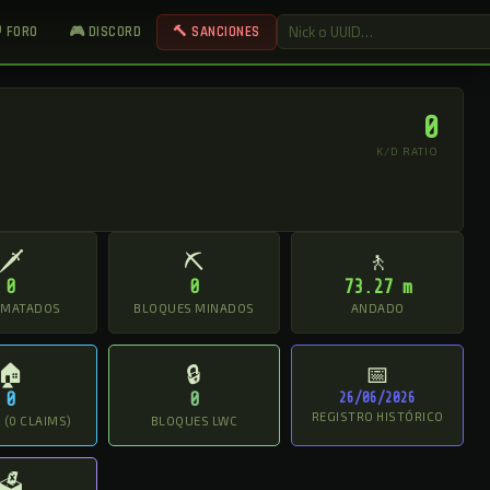
 FORO
🎮 DISCORD
🔨 SANCIONES
0
K/D RATIO
🗡
⛏
🚶
0
0
73.27 m
 MATADOS
BLOQUES MINADOS
ANDADO
🏠
🔒
📅
0
0
26/06/2026
REGISTRO HISTÓRICO
(0 CLAIMS)
BLOQUES LWC
🗳