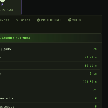
0
 TOTALES
🏠 PROTECCIONES
🗳 VOTOS
 MOBS
🏅 LOGROS
ORACIÓN Y ACTIVIDAD
 jugado
2m
o
73.27 m
90.28 m
o
0 cm
103.56 m
29
pescados
0
es criados
0