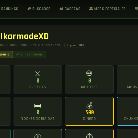
 RANKINGS
🔎 BUSCADOR
💀 CABEZAS
👾 MOBS ESPECIALES

ElkarmadeXD
00000-0000-0000-0009-01f38fcb0ad0
Copiar UUID
suario
✅ Sin sanciones
⚔
💀
0
0
O
PVP KILLS
MUERTES
MOBS
🛏
💰
0
500
NOCHES DORMIDAS
DINERO
CHUNKS 
🕐
⏱