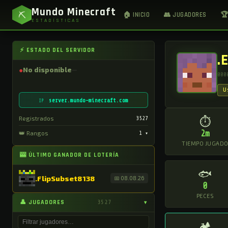
Mundo Minecraft
⛏
🏠 INICIO
👥 JUGADORES
🏆
ESTADÍSTICAS
⚡ ESTADO DEL SERVIDOR
.
●
No disponible
000
U
server.mundo-minecraft.com
IP
Registrados
3527
⏱
2m
👑 Rangos
1
▾
TIEMPO JUGAD
🎰 ÚLTIMO GANADOR DE LOTERÍA
🐟
.FlipSubset8138
📅 08.08.26
0
PECES
👤 JUGADORES
3527
▾
🏕