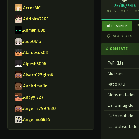
26/06/2026
.AcresMC
REGISTRO EN EL M
.Adripito2766
📊 RESUMEN
⛏
.Ahmar_098
📋 RAW STATS
.AideOMG
⚔ COMBATE
.AlanJesusCB
PvP Kills
.Alpesh5006
Muertes
.Alvaro123giro6
Ratio K/D
.Andhrimni1r
Mobs matados
.Andyy1727
Daño infligido
.Angel_67997630
Daño recibido
.Angelino5654
Daño absorbido
.AntonioGMR8630