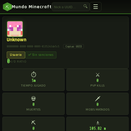
☰
Mundo Minecraft
🔍
⛏
Unknown
Copiar UUID
00000000-0000-0000-0009-01f5243de5c5
Usuario
✅ Sin sanciones
0
K/D RATIO
⏱
⚔
5m
0
TIEMPO JUGADO
PVP KILLS
💀
🗡
0
0
MUERTES
MOBS MATADOS
⛏
🚶
0
105.82 m