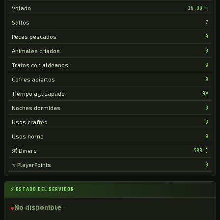
Volado
16.99 m
Saltos
7
Peces pescados
0
Animales criados
0
Tratos con aldeanos
0
Cofres abiertos
0
Tiempo agazapado
0s
Noches dormidas
0
Usos crafteo
0
Usos horno
0
💰 Dinero
500 $
⭐ PlayerPoints
0
⚡ ESTADO DEL SERVIDOR
●
No disponible