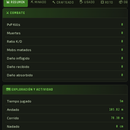
📊 RESUMEN
⛏ MINADO
🖐 USADO
📦 OB
🔨 CRAFTEADO
💥 ROTO
⚔ COMBATE
PvP Kills
0
Muertes
0
Ratio K/D
0
Mobs matados
0
Daño infligido
0
Daño recibido
0
Daño absorbido
0
🗺 EXPLORACIÓN Y ACTIVIDAD
Tiempo jugado
5m
Andado
105.82 m
Corrido
78.38 m
Nadado
0 cm