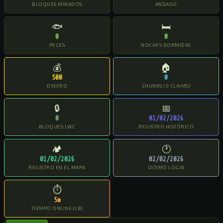
BLOQUES MINADOS
ANDADO
🐟
🛏
0
0
PECES
NOCHES DORMIDAS
💰
🏠
500
0
DINERO
CHUNKS (0 CLAIMS)
🔒
📅
0
01/02/2026
BLOQUES LWC
REGISTRO HISTÓRICO
🏕
🕐
01/02/2026
02/02/2026
REGISTRO EN EL MAPA
ÚLTIMO LOGIN
⏱
5m
TIEMPO ONLINE (LB)