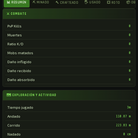
📊 RESUMEN
⛏ MINADO
🖐 USADO
📦 OB
🔨 CRAFTEADO
💥 ROTO
⚔ COMBATE
PvP Kills
0
Muertes
0
Ratio K/D
0
Mobs matados
0
Daño infligido
0
Daño recibido
0
Daño absorbido
0
🗺 EXPLORACIÓN Y ACTIVIDAD
Tiempo jugado
3m
Andado
110.87 m
Corrido
223.83 m
Nadado
0 cm