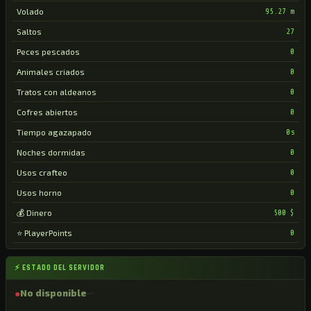
Volado
95.27 m
Saltos
27
Peces pescados
0
Animales criados
0
Tratos con aldeanos
0
Cofres abiertos
0
Tiempo agazapado
0s
Noches dormidas
0
Usos crafteo
0
Usos horno
0
💰 Dinero
500 $
⭐ PlayerPoints
0
⚡ ESTADO DEL SERVIDOR
●
No disponible