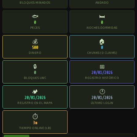
BLOQUES MINADOS
ANDADO
🐟
🛏
0
0
PECES
NOCHES DORMIDAS
💰
🏠
500
0
DINERO
CHUNKS (0 CLAIMS)
🔒
📅
0
20/01/2026
BLOQUES LWC
REGISTRO HISTÓRICO
🏕
🕐
20/01/2026
20/01/2026
REGISTRO EN EL MAPA
ÚLTIMO LOGIN
⏱
3m
TIEMPO ONLINE (LB)