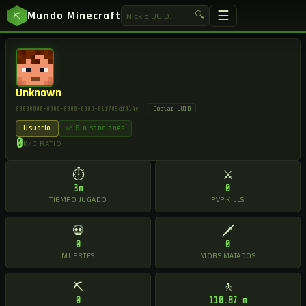
☰
Mundo Minecraft
🔍
⛏
Unknown
Copiar UUID
00000000-0000-0000-0009-01f705df014e
Usuario
✅ Sin sanciones
0
K/D RATIO
⏱
⚔
3m
0
TIEMPO JUGADO
PVP KILLS
💀
🗡
0
0
MUERTES
MOBS MATADOS
⛏
🚶
0
110.87 m