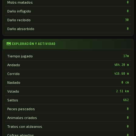
Mobs matados
0
Daño infligido
0
Daño recibido
30
Daño absorbido
0
🗺 EXPLORACIÓN Y ACTIVIDAD
Tiempo jugado
17m
Andado
484.28 m
Corrido
416.68 m
Nadado
0 cm
Volado
2.51 km
Saltos
662
Peces pescados
0
Animales criados
0
Tratos con aldeanos
0
Cofres abiertos
0