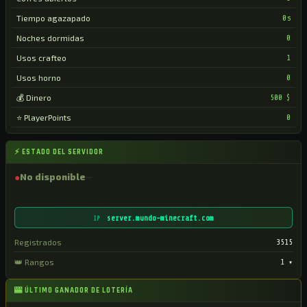
Tiempo agazapado
0s
Noches dormidas
0
Usos crafteo
1
Usos horno
0
💰 Dinero
500 $
⭐ PlayerPoints
0
⚡ ESTADO DEL SERVIDOR
●
No disponible
server.mundo-minecraft.com
IP
Registrados
3515
👑 Rangos
1
▾
🎰 ÚLTIMO GANADOR DE LOTERÍA