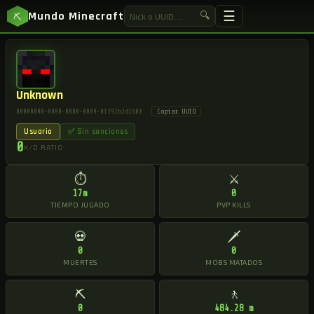
☰
Mundo Minecraft
🔍
⛏
Unknown
Copiar UUID
00000000-0000-0000-0009-01f92b2d180f
Usuario
✅ Sin sanciones
0
K/D RATIO
⏱
⚔
17m
0
TIEMPO JUGADO
PVP KILLS
💀
🗡
0
0
MUERTES
MOBS MATADOS
⛏
🚶
0
484.28 m