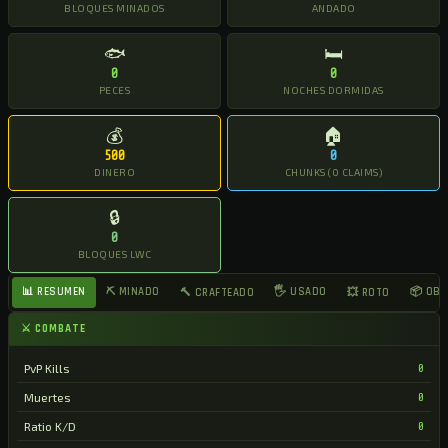
BLOQUES MINADOS
ANDADO
🐟
🛏
0
0
PECES
NOCHES DORMIDAS
💰
🏠
500
0
DINERO
CHUNKS (0 CLAIMS)
🔒
0
BLOQUES LWC
📊 RESUMEN
⛏ MINADO
🖐 USADO
📦 OB
🔨 CRAFTEADO
💥 ROTO
⚔ COMBATE
PvP Kills
0
Muertes
0
Ratio K/D
0