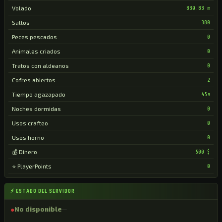
Volado
830.83 m
Saltos
380
Peces pescados
0
Animales criados
0
Tratos con aldeanos
0
Cofres abiertos
2
Tiempo agazapado
45s
Noches dormidas
0
Usos crafteo
0
Usos horno
0
💰 Dinero
500 $
⭐ PlayerPoints
0
⚡ ESTADO DEL SERVIDOR
●
No disponible