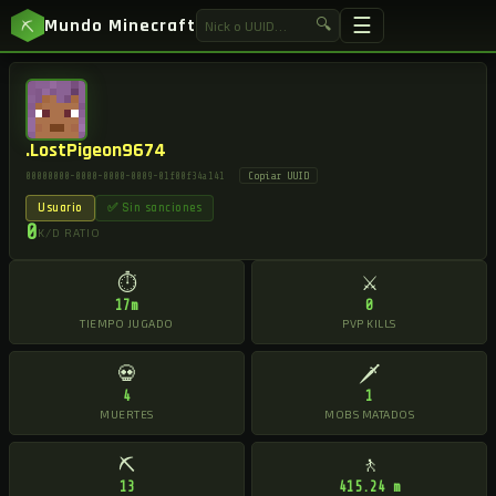
☰
Mundo Minecraft
🔍
⛏
.LostPigeon9674
Copiar UUID
00000000-0000-0000-0009-01f00f34a141
Usuario
✅ Sin sanciones
0
K/D RATIO
⏱
⚔
17m
0
TIEMPO JUGADO
PVP KILLS
💀
🗡
4
1
MUERTES
MOBS MATADOS
⛏
🚶
13
415.24 m