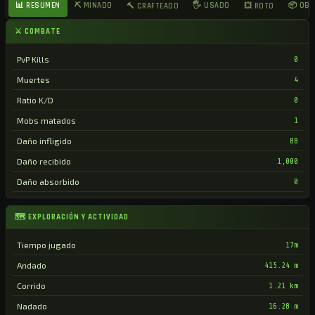
📊 RESUMEN
⛏ MINADO
🖐 USADO
📦 OB
🔨 CRAFTEADO
💥 ROTO
⚔ COMBATE
PvP Kills
0
Muertes
4
Ratio K/D
0
Mobs matados
1
Daño infligido
88
Daño recibido
1,000
Daño absorbido
0
🗺 EXPLORACIÓN Y ACTIVIDAD
Tiempo jugado
17m
Andado
415.24 m
Corrido
1.21 km
Nadado
16.28 m