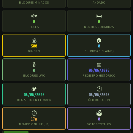
BLOQUES MINADOS
ANDADO
🐟
🛏
0
0
PECES
NOCHES DORMIDAS
💰
🏠
500
0
DINERO
CHUNKS (0 CLAIMS)
🔒
📅
0
06/06/2026
BLOQUES LWC
REGISTRO HISTÓRICO
🏕
🕐
06/06/2026
06/06/2026
REGISTRO EN EL MAPA
ÚLTIMO LOGIN
⏱
🗳
17m
0
TIEMPO ONLINE (LB)
VOTOS TOTALES