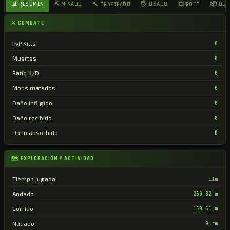
📊 RESUMEN
⛏ MINADO
🖐 USADO
📦 OB
🔨 CRAFTEADO
💥 ROTO
⚔ COMBATE
PvP Kills
0
Muertes
0
Ratio K/D
0
Mobs matados
0
Daño infligido
0
Daño recibido
0
Daño absorbido
0
🗺 EXPLORACIÓN Y ACTIVIDAD
Tiempo jugado
11m
Andado
260.32 m
Corrido
169.61 m
Nadado
0 cm