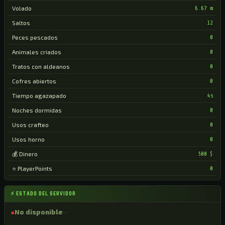
Volado
6.67 m
Saltos
12
Peces pescados
0
Animales criados
0
Tratos con aldeanos
0
Cofres abiertos
0
Tiempo agazapado
4s
Noches dormidas
0
Usos crafteo
0
Usos horno
0
💰 Dinero
500 $
⭐ PlayerPoints
0
⚡ ESTADO DEL SERVIDOR
●
No disponible