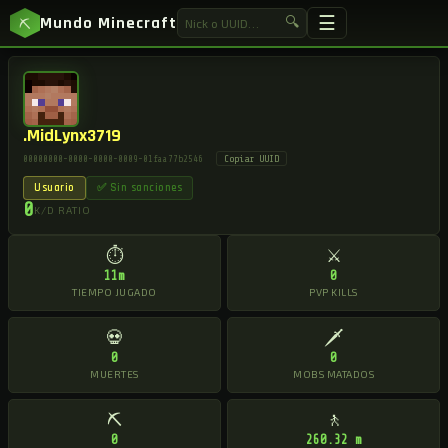
☰
Mundo Minecraft
🔍
⛏
.MidLynx3719
Copiar UUID
00000000-0000-0000-0009-01faa77b2546
Usuario
✅ Sin sanciones
0
K/D RATIO
⏱
⚔
11m
0
TIEMPO JUGADO
PVP KILLS
💀
🗡
0
0
MUERTES
MOBS MATADOS
⛏
🚶
0
260.32 m