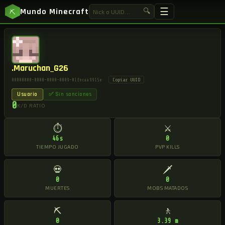
☰
Mundo Minecraft
🔍
⛏
.Maruchan_G26
Copiar UUID
00000000-0000-0000-0009-01fecaa9915e
Usuario
✅ Sin sanciones
0
K/D RATIO
⏱
⚔
46s
0
TIEMPO JUGADO
PVP KILLS
💀
🗡
0
0
MUERTES
MOBS MATADOS
⛏
🚶
0
3.39 m