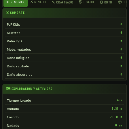
📊 RESUMEN
⛏ MINADO
🖐 USADO
📦 OB
🔨 CRAFTEADO
💥 ROTO
⚔ COMBATE
PvP Kills
0
Muertes
0
Ratio K/D
0
Mobs matados
0
Daño infligido
0
Daño recibido
0
Daño absorbido
0
🗺 EXPLORACIÓN Y ACTIVIDAD
Tiempo jugado
46s
Andado
3.39 m
Corrido
26.38 m
Nadado
0 cm