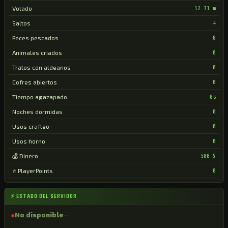
Volado
12.71 m
Saltos
4
Peces pescados
0
Animales criados
0
Tratos con aldeanos
0
Cofres abiertos
0
Tiempo agazapado
0s
Noches dormidas
0
Usos crafteo
0
Usos horno
0
💰 Dinero
500 $
⭐ PlayerPoints
0
⚡ ESTADO DEL SERVIDOR
●
No disponible