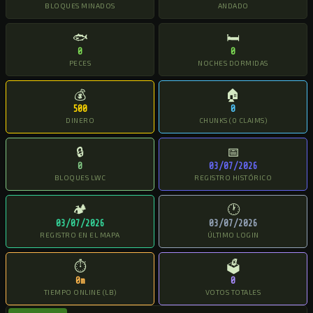
BLOQUES MINADOS
ANDADO
🐟
🛏
0
0
PECES
NOCHES DORMIDAS
💰
🏠
500
0
DINERO
CHUNKS (0 CLAIMS)
🔒
📅
0
03/07/2026
BLOQUES LWC
REGISTRO HISTÓRICO
🏕
🕐
03/07/2026
03/07/2026
REGISTRO EN EL MAPA
ÚLTIMO LOGIN
⏱
🗳
0m
0
TIEMPO ONLINE (LB)
VOTOS TOTALES