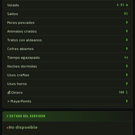
Volado
6.85 m
Saltos
85
Peces pescados
0
Animales criados
0
Tratos con aldeanos
0
Cofres abiertos
0
Tiempo agazapado
4s
Noches dormidas
0
Usos crafteo
0
Usos horno
0
💰 Dinero
500 $
⭐ PlayerPoints
0
⚡ ESTADO DEL SERVIDOR
●
No disponible