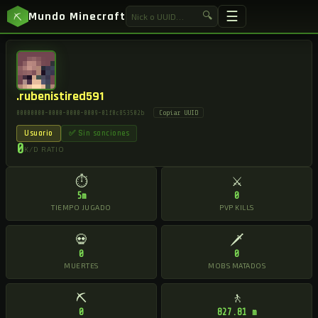
☰
Mundo Minecraft
🔍
⛏
.rubenistired591
Copiar UUID
00000000-0000-0000-0009-01f0c853502b
Usuario
✅ Sin sanciones
0
K/D RATIO
⏱
⚔
5m
0
TIEMPO JUGADO
PVP KILLS
💀
🗡
0
0
MUERTES
MOBS MATADOS
⛏
🚶
0
827.81 m