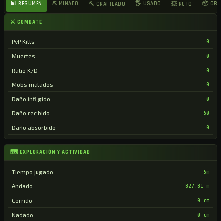
📊 RESUMEN
⛏ MINADO
🖐 USADO
📦 OB
🔨 CRAFTEADO
💥 ROTO
⚔ COMBATE
PvP Kills
0
Muertes
0
Ratio K/D
0
Mobs matados
0
Daño infligido
0
Daño recibido
50
Daño absorbido
0
🗺 EXPLORACIÓN Y ACTIVIDAD
Tiempo jugado
5m
Andado
827.81 m
Corrido
0 cm
Nadado
0 cm