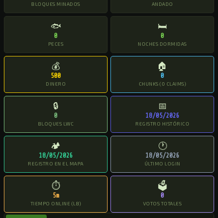
BLOQUES MINADOS
ANDADO
🐟
🛏
0
0
PECES
NOCHES DORMIDAS
💰
🏠
500
0
DINERO
CHUNKS (0 CLAIMS)
🔒
📅
0
18/05/2026
BLOQUES LWC
REGISTRO HISTÓRICO
🏕
🕐
18/05/2026
18/05/2026
REGISTRO EN EL MAPA
ÚLTIMO LOGIN
⏱
🗳
5m
0
TIEMPO ONLINE (LB)
VOTOS TOTALES