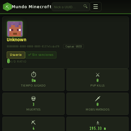
☰
Mundo Minecraft
🔍
⛏
Unknown
Copiar UUID
00000000-0000-0000-0009-01f7e5cdad70
Usuario
✅ Sin sanciones
0
K/D RATIO
⏱
⚔
8m
0
TIEMPO JUGADO
PVP KILLS
💀
🗡
3
0
MUERTES
MOBS MATADOS
⛏
🚶
4
195.33 m