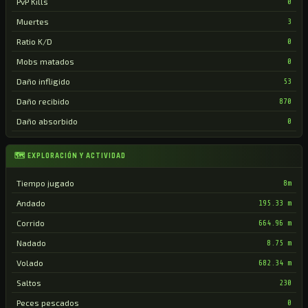
PvP Kills
0
Muertes
3
Ratio K/D
0
Mobs matados
0
Daño infligido
53
Daño recibido
870
Daño absorbido
0
🗺 EXPLORACIÓN Y ACTIVIDAD
Tiempo jugado
8m
Andado
195.33 m
Corrido
664.96 m
Nadado
8.75 m
Volado
682.34 m
Saltos
230
Peces pescados
0