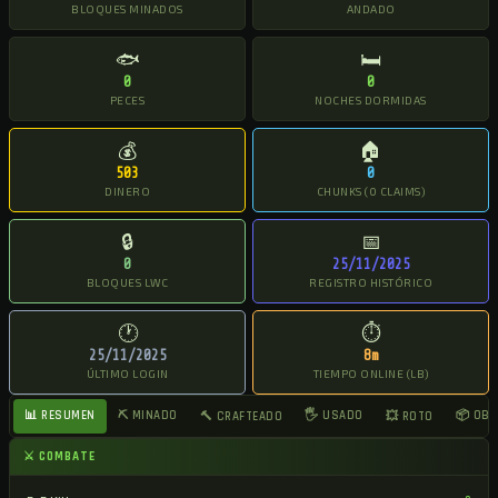
BLOQUES MINADOS
ANDADO
🐟
🛏
0
0
PECES
NOCHES DORMIDAS
💰
🏠
503
0
DINERO
CHUNKS (0 CLAIMS)
🔒
📅
0
25/11/2025
BLOQUES LWC
REGISTRO HISTÓRICO
🕐
⏱
25/11/2025
8m
ÚLTIMO LOGIN
TIEMPO ONLINE (LB)
📊 RESUMEN
⛏ MINADO
🖐 USADO
📦 OB
🔨 CRAFTEADO
💥 ROTO
⚔ COMBATE