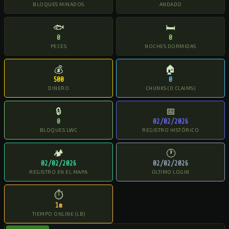
BLOQUES MINADOS
ANDADO
🐟
🛏
0
0
PECES
NOCHES DORMIDAS
💰
🏠
500
0
DINERO
CHUNKS (0 CLAIMS)
🔒
📅
0
02/02/2026
BLOQUES LWC
REGISTRO HISTÓRICO
🏕
🕐
02/02/2026
02/02/2026
REGISTRO EN EL MAPA
ÚLTIMO LOGIN
⏱
1m
TIEMPO ONLINE (LB)