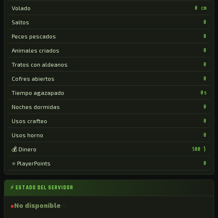
Volado
0 cm
Saltos
0
Peces pescados
0
Animales criados
0
Tratos con aldeanos
0
Cofres abiertos
0
Tiempo agazapado
0s
Noches dormidas
0
Usos crafteo
0
Usos horno
0
💰 Dinero
500 $
⭐ PlayerPoints
0
⚡ ESTADO DEL SERVIDOR
●
No disponible