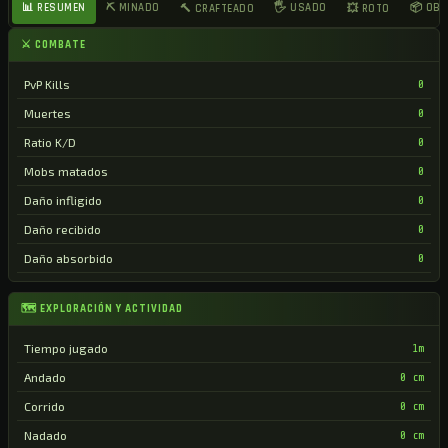
📊 RESUMEN
⛏ MINADO
🖐 USADO
📦 OB
🔨 CRAFTEADO
💥 ROTO
⚔ COMBATE
PvP Kills
0
Muertes
0
Ratio K/D
0
Mobs matados
0
Daño infligido
0
Daño recibido
0
Daño absorbido
0
🗺 EXPLORACIÓN Y ACTIVIDAD
Tiempo jugado
1m
Andado
0 cm
Corrido
0 cm
Nadado
0 cm