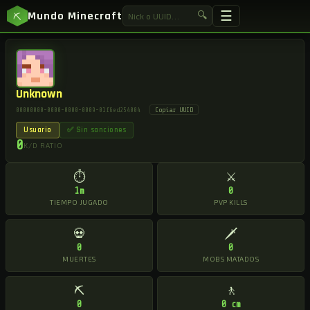
☰
Mundo Minecraft
🔍
⛏
Unknown
Copiar UUID
00000000-0000-0000-0009-01f6ed254004
Usuario
✅ Sin sanciones
0
K/D RATIO
⏱
⚔
1m
0
TIEMPO JUGADO
PVP KILLS
💀
🗡
0
0
MUERTES
MOBS MATADOS
⛏
🚶
0
0 cm