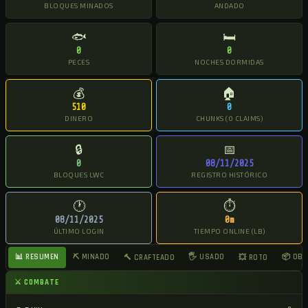
BLOQUES MINADOS
ANDADO
🐟
🛏
0
0
PECES
NOCHES DORMIDAS
💰
🏠
510
0
DINERO
CHUNKS (0 CLAIMS)
🔒
📅
0
08/11/2025
BLOQUES LWC
REGISTRO HISTÓRICO
🕐
⏱
08/11/2025
0m
ÚLTIMO LOGIN
TIEMPO ONLINE (LB)
📊 RESUMEN
⛏ MINADO
🖐 USADO
📦 OB
🔨 CRAFTEADO
💥 ROTO
⚔ COMBATE