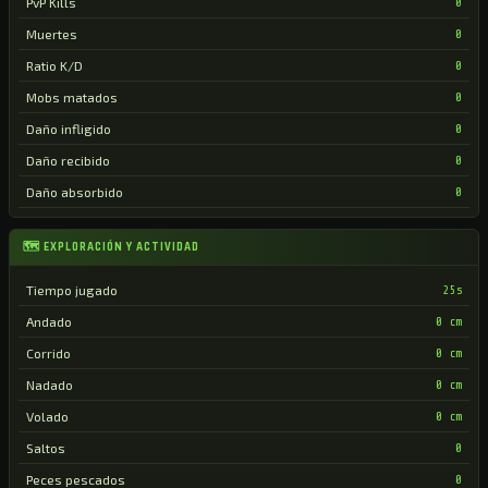
PvP Kills
0
Muertes
0
Ratio K/D
0
Mobs matados
0
Daño infligido
0
Daño recibido
0
Daño absorbido
0
🗺 EXPLORACIÓN Y ACTIVIDAD
Tiempo jugado
25s
Andado
0 cm
Corrido
0 cm
Nadado
0 cm
Volado
0 cm
Saltos
0
Peces pescados
0