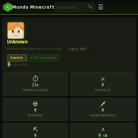
☰
Mundo Minecraft
🔍
⛏
Unknown
Copiar UUID
00000000-0000-0000-0009-01f053325b4a
Usuario
✅ Sin sanciones
0
K/D RATIO
⏱
⚔
25s
0
TIEMPO JUGADO
PVP KILLS
💀
🗡
0
0
MUERTES
MOBS MATADOS
⛏
🚶
0
0 cm