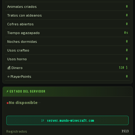
Animales criados
0
Tratos con aldeanos
0
Cofres abiertos
0
Tiempo agazapado
0s
Noches dormidas
0
Usos crafteo
0
Usos horno
0
💰 Dinero
510 $
⭐ PlayerPoints
0
⚡ ESTADO DEL SERVIDOR
●
No disponible
server.mundo-minecraft.com
IP
Registrados
3513