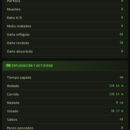
PvP Kills
0
Muertes
0
Ratio K/D
0
Mobs matados
0
Daño infligido
98
Daño recibido
30
Daño absorbido
0
🗺 EXPLORACIÓN Y ACTIVIDAD
Tiempo jugado
4m
Andado
158.64 m
Corrido
138.65 m
Nadado
0 cm
Volado
30.57 m
Saltos
49
Peces pescados
0