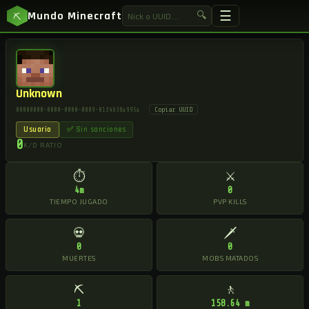
☰
Mundo Minecraft
🔍
⛏
Unknown
Copiar UUID
00000000-0000-0000-0009-01f4638a995a
Usuario
✅ Sin sanciones
0
K/D RATIO
⏱
⚔
4m
0
TIEMPO JUGADO
PVP KILLS
💀
🗡
0
0
MUERTES
MOBS MATADOS
⛏
🚶
1
158.64 m