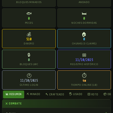
BLOQUES MINADOS
ANDADO
🐟
🛏
0
0
PECES
NOCHES DORMIDAS
💰
🏠
510
0
DINERO
CHUNKS (0 CLAIMS)
🔒
📅
0
11/10/2025
BLOQUES LWC
REGISTRO HISTÓRICO
🕐
⏱
11/10/2025
4m
ÚLTIMO LOGIN
TIEMPO ONLINE (LB)
📊 RESUMEN
⛏ MINADO
🖐 USADO
📦 OB
🔨 CRAFTEADO
💥 ROTO
⚔ COMBATE