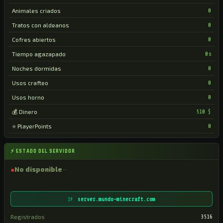
Animales criados
0
Tratos con aldeanos
0
Cofres abiertos
0
Tiempo agazapado
0s
Noches dormidas
0
Usos crafteo
0
Usos horno
0
💰 Dinero
510 $
⭐ PlayerPoints
0
⚡ ESTADO DEL SERVIDOR
●
No disponible
server.mundo-minecraft.com
IP
Registrados
3516