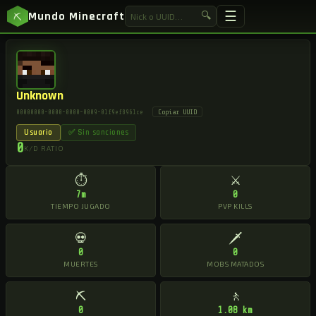
☰
Mundo Minecraft
🔍
⛏
Unknown
Copiar UUID
00000000-0000-0000-0009-01f9ef8961ce
Usuario
✅ Sin sanciones
0
K/D RATIO
⏱
⚔
7m
0
TIEMPO JUGADO
PVP KILLS
💀
🗡
0
0
MUERTES
MOBS MATADOS
⛏
🚶
0
1.08 km