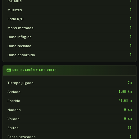
PvP Kills
0
Muertes
0
Ratio K/D
0
Mobs matados
0
Daño infligido
0
Daño recibido
0
Daño absorbido
0
🗺 EXPLORACIÓN Y ACTIVIDAD
Tiempo jugado
7m
Andado
1.08 km
Corrido
46.65 m
Nadado
0 cm
Volado
0 cm
Saltos
36
Peces pescados
0