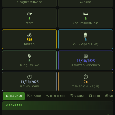
BLOQUES MINADOS
ANDADO
🐟
🛏
0
0
PECES
NOCHES DORMIDAS
💰
🏠
510
0
DINERO
CHUNKS (0 CLAIMS)
🔒
📅
0
13/10/2025
BLOQUES LWC
REGISTRO HISTÓRICO
🕐
⏱
13/10/2025
7m
ÚLTIMO LOGIN
TIEMPO ONLINE (LB)
📊 RESUMEN
⛏ MINADO
🖐 USADO
📦 OB
🔨 CRAFTEADO
💥 ROTO
⚔ COMBATE