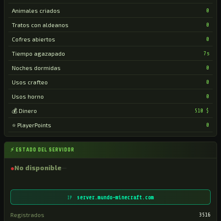
Animales criados
0
Tratos con aldeanos
0
Cofres abiertos
0
Tiempo agazapado
7s
Noches dormidas
0
Usos crafteo
0
Usos horno
0
💰 Dinero
510 $
⭐ PlayerPoints
0
⚡ ESTADO DEL SERVIDOR
●
No disponible
server.mundo-minecraft.com
IP
Registrados
3516