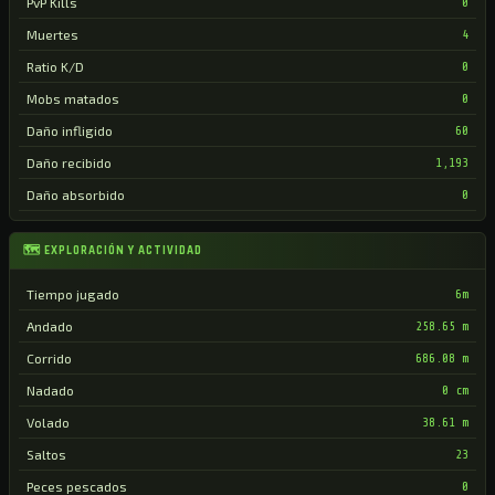
PvP Kills
0
Muertes
4
Ratio K/D
0
Mobs matados
0
Daño infligido
60
Daño recibido
1,193
Daño absorbido
0
🗺 EXPLORACIÓN Y ACTIVIDAD
Tiempo jugado
6m
Andado
258.65 m
Corrido
686.08 m
Nadado
0 cm
Volado
38.61 m
Saltos
23
Peces pescados
0