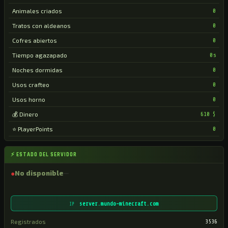
Animales criados
0
Tratos con aldeanos
0
Cofres abiertos
0
Tiempo agazapado
0s
Noches dormidas
0
Usos crafteo
0
Usos horno
0
💰 Dinero
610 $
⭐ PlayerPoints
0
⚡ ESTADO DEL SERVIDOR
●
No disponible
server.mundo-minecraft.com
IP
Registrados
3536