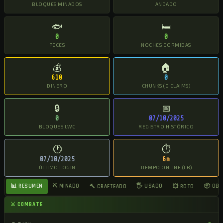
BLOQUES MINADOS
ANDADO
🐟
🛏
0
0
PECES
NOCHES DORMIDAS
💰
🏠
610
0
DINERO
CHUNKS (0 CLAIMS)
🔒
📅
0
07/10/2025
BLOQUES LWC
REGISTRO HISTÓRICO
🕐
⏱
07/10/2025
6m
ÚLTIMO LOGIN
TIEMPO ONLINE (LB)
📊 RESUMEN
⛏ MINADO
🖐 USADO
📦 OB
🔨 CRAFTEADO
💥 ROTO
⚔ COMBATE