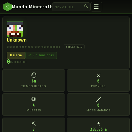
☰
Mundo Minecraft
🔍
⛏
Unknown
Copiar UUID
00000000-0000-0000-0009-01f946886bdd
Usuario
✅ Sin sanciones
0
K/D RATIO
⏱
⚔
6m
0
TIEMPO JUGADO
PVP KILLS
💀
🗡
4
0
MUERTES
MOBS MATADOS
⛏
🚶
7
258.65 m