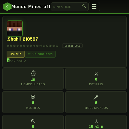
☰
Mundo Minecraft
🔍
⛏
.Shahil_218587
Copiar UUID
00000000-0000-0000-0009-01f02ff98e51
Usuario
✅ Sin sanciones
0
K/D RATIO
⏱
⚔
1m
0
TIEMPO JUGADO
PVP KILLS
💀
🗡
0
0
MUERTES
MOBS MATADOS
⛏
🚶
0
10.41 m