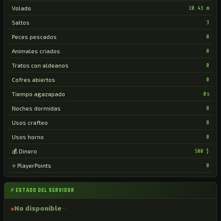
Volado
10.43 m
Saltos
3
Peces pescados
0
Animales criados
0
Tratos con aldeanos
0
Cofres abiertos
0
Tiempo agazapado
0s
Noches dormidas
0
Usos crafteo
0
Usos horno
0
💰 Dinero
500 $
⭐ PlayerPoints
0
⚡ ESTADO DEL SERVIDOR
●
No disponible