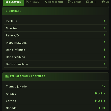
📊 RESUMEN
⛏ MINADO
🖐 USADO
📦 OB
🔨 CRAFTEADO
💥 ROTO
⚔ COMBATE
PvP Kills
0
Muertes
0
Ratio K/D
0
Mobs matados
0
Daño infligido
0
Daño recibido
0
Daño absorbido
0
🗺 EXPLORACIÓN Y ACTIVIDAD
Tiempo jugado
1m
Andado
10.41 m
Corrido
64.06 m
Nadado
0 cm