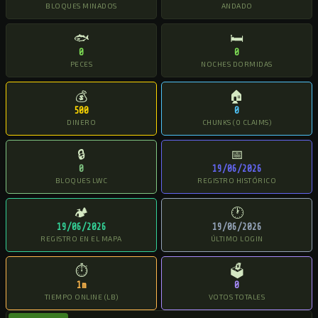
BLOQUES MINADOS
ANDADO
🐟
🛏
0
0
PECES
NOCHES DORMIDAS
💰
🏠
500
0
DINERO
CHUNKS (0 CLAIMS)
🔒
📅
0
19/06/2026
BLOQUES LWC
REGISTRO HISTÓRICO
🏕
🕐
19/06/2026
19/06/2026
REGISTRO EN EL MAPA
ÚLTIMO LOGIN
⏱
🗳
1m
0
TIEMPO ONLINE (LB)
VOTOS TOTALES