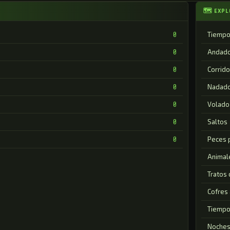
🗺 EXPL
Tiempo
0
Andad
0
Corrido
0
Nadad
0
Volado
0
Saltos
0
Peces 
0
Animal
Tratos
Cofres 
Tiempo
Noches