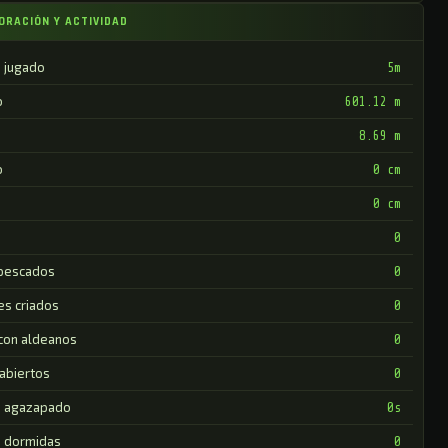
ORACIÓN Y ACTIVIDAD
 jugado
5m
o
601.12 m
8.69 m
o
0 cm
0 cm
0
pescados
0
es criados
0
 con aldeanos
0
abiertos
0
 agazapado
0s
 dormidas
0