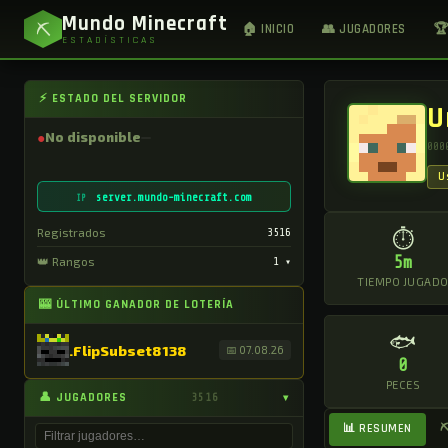
Mundo Minecraft
⛏
🏠 INICIO
👥 JUGADORES
🏆
ESTADÍSTICAS
⚡ ESTADO DEL SERVIDOR
U
●
No disponible
000
U
server.mundo-minecraft.com
IP
Registrados
3516
⏱
5m
👑 Rangos
1
▾
TIEMPO JUGAD
🎰 ÚLTIMO GANADOR DE LOTERÍA
🐟
.FlipSubset8138
📅 07.08.26
0
PECES
👤 JUGADORES
3516
▾
📊 RESUMEN
⛏