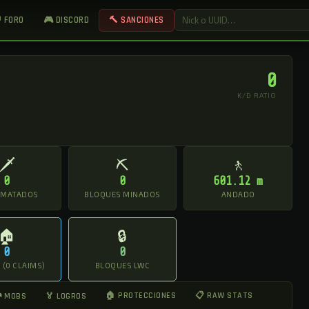
 FORO
🎮 DISCORD
🔨 SANCIONES
0
K/D RATIO
🗡
⛏
🚶
0
0
601.12 m
 MATADOS
BLOQUES MINADOS
ANDADO
🏠
🔒
0
0
(0 CLAIMS)
BLOQUES LWC
🏠 PROTECCIONES
📋 RAW STATS
 MOBS
🏅 LOGROS