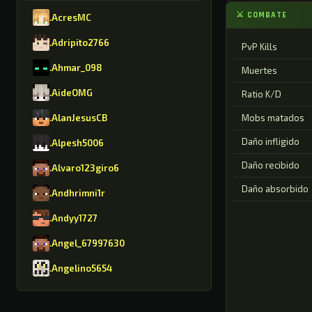
⚔ COMBATE
.AcresMC
.Adripito2766
PvP Kills
.Ahmar_098
Muertes
.AideOMG
Ratio K/D
.AlanJesusCB
Mobs matados
Daño infligido
.Alpesh5006
Daño recibido
.Alvaro123giro6
Daño absorbido
.Andhrimni1r
.Andyy1727
.Angel_67997630
.Angelino5654
.AntonioGMR8630