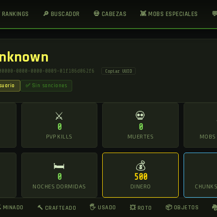
 RANKINGS
🔎 BUSCADOR
💀 CABEZAS
👾 MOBS ESPECIALES

nknown
00000-0000-0000-0009-01f186d062f6
Copiar UUID
suario
✅ Sin sanciones
⚔
💀
0
0
O
PVP KILLS
MUERTES
MOBS
🛏
💰
0
500
NOCHES DORMIDAS
DINERO
CHUNKS 
 MINADO
🖐 USADO
📦 OBJETOS
🔨 CRAFTEADO
💥 ROTO
