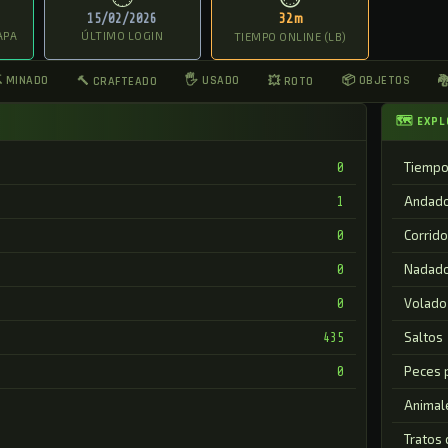
15/02/2026
32m
APA
ÚLTIMO LOGIN
TIEMPO ONLINE (LB)
 MINADO
🖐 USADO
📦 OBJETOS
🔨 CRAFTEADO
💥 ROTO

🗺 EXPL
Tiempo
0
Andad
1
Corrido
0
Nadad
0
Volado
0
Saltos
435
Peces 
0
Animal
Tratos