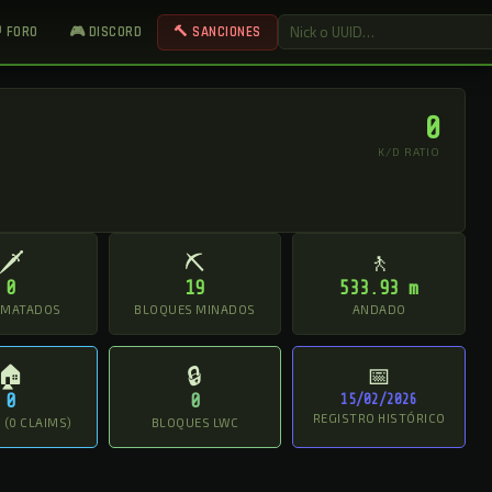
 FORO
🎮 DISCORD
🔨 SANCIONES
0
K/D RATIO
🗡
⛏
🚶
0
19
533.93 m
 MATADOS
BLOQUES MINADOS
ANDADO
🏠
🔒
📅
0
0
15/02/2026
REGISTRO HISTÓRICO
(0 CLAIMS)
BLOQUES LWC