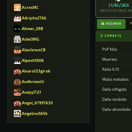
15/02/2026
.AcresMC
REGISTRO EN EL M
.Adripito2766
📊 RESUMEN
⛏
.Ahmar_098
⚔ COMBATE
.AideOMG
PvP Kills
.AlanJesusCB
Muertes
.Alpesh5006
Ratio K/D
.Alvaro123giro6
Mobs matados
.Andhrimni1r
Daño infligido
.Andyy1727
Daño recibido
.Angel_67997630
Daño absorbido
.Angelino5654
.AntonioGMR8630