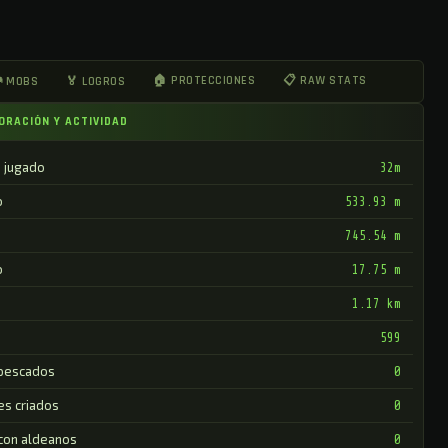
🏠 PROTECCIONES
📋 RAW STATS
 MOBS
🏅 LOGROS
ORACIÓN Y ACTIVIDAD
 jugado
32m
o
533.93 m
745.54 m
o
17.75 m
1.17 km
599
pescados
0
es criados
0
 con aldeanos
0