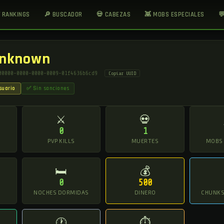
 RANKINGS
🔎 BUSCADOR
💀 CABEZAS
👾 MOBS ESPECIALES

nknown
00000-0000-0000-0009-01f4636b6cd9
Copiar UUID
suario
✅ Sin sanciones
⚔
💀
0
1
O
PVP KILLS
MUERTES
MOBS
🛏
💰
0
500
NOCHES DORMIDAS
DINERO
CHUNKS 
🕐
⏱