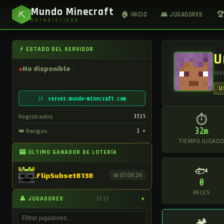
Mundo Minecraft
⛏
🏠 INICIO
👥 JUGADORES
🏆
ESTADÍSTICAS
⚡ ESTADO DEL SERVIDOR
U
●
No disponible
000
U
server.mundo-minecraft.com
IP
Registrados
3515
⏱
32m
👑 Rangos
1
▾
TIEMPO JUGAD
🎰 ÚLTIMO GANADOR DE LOTERÍA
🐟
.FlipSubset8138
📅 07.08.26
0
PECES
👤 JUGADORES
3515
▾
🏕