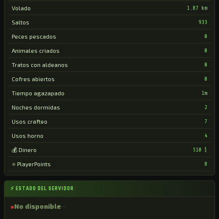
Volado
1.87 km
Saltos
933
Peces pescados
0
Animales criados
0
Tratos con aldeanos
0
Cofres abiertos
0
Tiempo agazapado
1m
Noches dormidas
2
Usos crafteo
7
Usos horno
4
💰 Dinero
510 $
⭐ PlayerPoints
8
⚡ ESTADO DEL SERVIDOR
●
No disponible