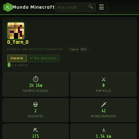
☰
Mundo Minecraft
🔍
⛏
0_Tarn_0
Copiar UUID
6720361b-cd20-4423-833f-0364fcbc9141
Usuario
✅ Sin sanciones
0
K/D RATIO
⏱
⚔
1h 16m
0
TIEMPO JUGADO
PVP KILLS
💀
🗡
2
42
MUERTES
MOBS MATADOS
⛏
🚶
275
1.54 km