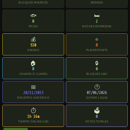
BLOQUES MINADOS
ANDADO
🐟
🛏
0
2
PECES
NOCHES DORMIDAS
💰
⭐
510
8
DINERO
PLAYERPOINTS
🏠
🔒
0
0
CHUNKS (0 CLAIMS)
BLOQUES LWC
📅
🕐
20/11/2025
07/06/2026
REGISTRO HISTÓRICO
ÚLTIMO LOGIN
⏱
🗳
1h 16m
0
TIEMPO ONLINE (LB)
VOTOS TOTALES