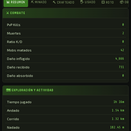
📊 RESUMEN
⛏ MINADO
🖐 USADO
📦 OB
🔨 CRAFTEADO
💥 ROTO
⚔ COMBATE
PvP Kills
0
Muertes
2
Ratio K/D
0
Mobs matados
42
Daño infligido
4,666
Daño recibido
731
Daño absorbido
0
🗺 EXPLORACIÓN Y ACTIVIDAD
Tiempo jugado
1h 16m
Andado
1.54 km
Corrido
1.32 km
Nadado
182.45 m