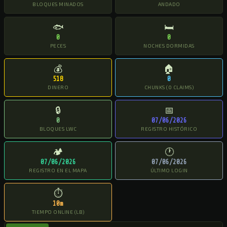
BLOQUES MINADOS
ANDADO
🐟
🛏
0
0
PECES
NOCHES DORMIDAS
💰
🏠
518
0
DINERO
CHUNKS (0 CLAIMS)
🔒
📅
0
07/06/2026
BLOQUES LWC
REGISTRO HISTÓRICO
🏕
🕐
07/06/2026
07/06/2026
REGISTRO EN EL MAPA
ÚLTIMO LOGIN
⏱
10m
TIEMPO ONLINE (LB)