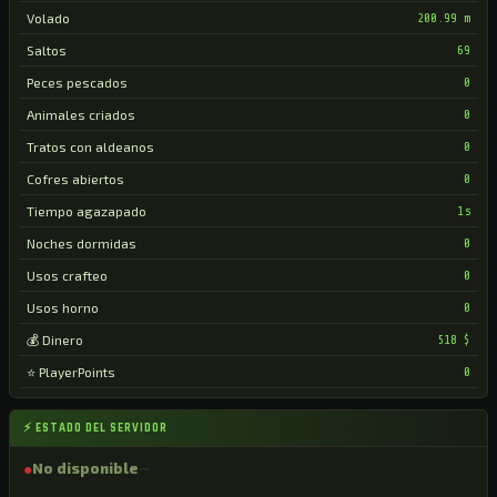
Volado
200.99 m
Saltos
69
Peces pescados
0
Animales criados
0
Tratos con aldeanos
0
Cofres abiertos
0
Tiempo agazapado
1s
Noches dormidas
0
Usos crafteo
0
Usos horno
0
💰 Dinero
518 $
⭐ PlayerPoints
0
⚡ ESTADO DEL SERVIDOR
●
No disponible