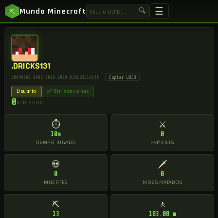
☰
Mundo Minecraft
🔍
⛏
.DRICKS131
Copiar UUID
00000000-0000-0000-0009-01fcb381e6ff
Usuario
✅ Sin sanciones
0
K/D RATIO
⏱
⚔
10m
0
TIEMPO JUGADO
PVP KILLS
💀
🗡
0
0
MUERTES
MOBS MATADOS
⛏
🚶
13
183.08 m