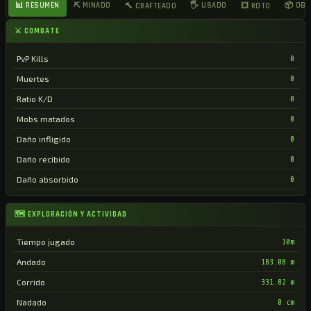
📊 RESUMEN
⛏ MINADO
🖐 USADO
📦 OB
🔨 CRAFTEADO
💥 ROTO
⚔ COMBATE
PvP Kills
0
Muertes
0
Ratio K/D
0
Mobs matados
0
Daño infligido
0
Daño recibido
0
Daño absorbido
0
🗺 EXPLORACIÓN Y ACTIVIDAD
Tiempo jugado
10m
Andado
183.08 m
Corrido
331.82 m
Nadado
0 cm