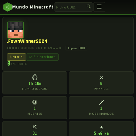
☰
Mundo Minecraft
🔍
⛏
.FawnWinner2824
Copiar UUID
00000000-0000-0000-0009-01fb266eea38
Usuario
✅ Sin sanciones
0
K/D RATIO
⏱
⚔
1h 10m
0
TIEMPO JUGADO
PVP KILLS
💀
🗡
1
1
MUERTES
MOBS MATADOS
⛏
🚶
31
5.46 km