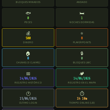
BLOQUES MINADOS
ANDADO
🐟
🛏
0
1
PECES
NOCHES DORMIDAS
💰
⭐
500
8
DINERO
PLAYERPOINTS
🏠
🔒
0
0
CHUNKS (0 CLAIMS)
BLOQUES LWC
📅
🏕
14/06/2026
14/06/2026
REGISTRO HISTÓRICO
REGISTRO EN EL MAPA
🕐
⏱
15/06/2026
1h 10m
ÚLTIMO LOGIN
TIEMPO ONLINE (LB)