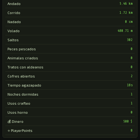
Andado
5.46 km
Corrido
1.72 km
Nadado
0 cm
Volado
480.71 m
Saltos
302
Peces pescados
0
Animales criados
0
Tratos con aldeanos
0
Cofres abiertos
2
Tiempo agazapado
18s
Noches dormidas
1
Usos crafteo
1
Usos horno
0
💰 Dinero
500 $
⭐ PlayerPoints
8