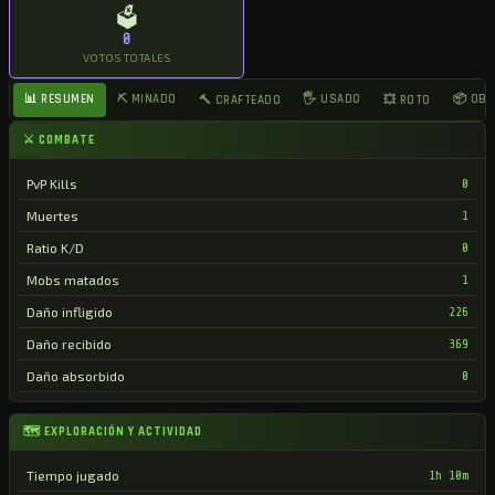
🗳
0
VOTOS TOTALES
📊 RESUMEN
⛏ MINADO
🖐 USADO
📦 OB
🔨 CRAFTEADO
💥 ROTO
⚔ COMBATE
PvP Kills
0
Muertes
1
Ratio K/D
0
Mobs matados
1
Daño infligido
226
Daño recibido
369
Daño absorbido
0
🗺 EXPLORACIÓN Y ACTIVIDAD
Tiempo jugado
1h 10m